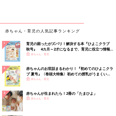
赤ちゃん・育児の人気記事ランキング
育児の困ったがズバリ！解決する本『ひよこクラブ
秋号』 4カ月～2才になるまで、育児に役立つ情報が
いっぱい！
赤ちゃん・育児
赤ちゃんのお世話まるわかり！『初めてのひよこクラ
ブ 夏号』〈巻頭大特集〉初めての授乳がうまくい
く！ おっぱい・ミルクの基本と夏のトラブル 解決テ
赤ちゃん・育児
ク
赤ちゃんが生まれたら！2冊の「たまひよ」
赤ちゃん・育児