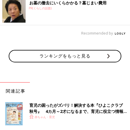
お墓の撤去にいくらかかる？墓じまい費用
PR(くらしの話題)
Recommended by
ランキングをもっと見る
関連記事
育児の困ったがズバリ！解決する本『ひよこクラブ
秋号』 4カ月～2才になるまで、育児に役立つ情報が
いっぱい！
赤ちゃん・育児