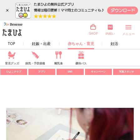
×
内祝い
SHOP
メニュー
TOP
妊娠・出産
赤ちゃん・育児
妊活
育児グッズ
病気・予防接種
離乳食
優待パス
ひよこクラブ
アプリ
SNS
キャンペーン
写真スタジオ