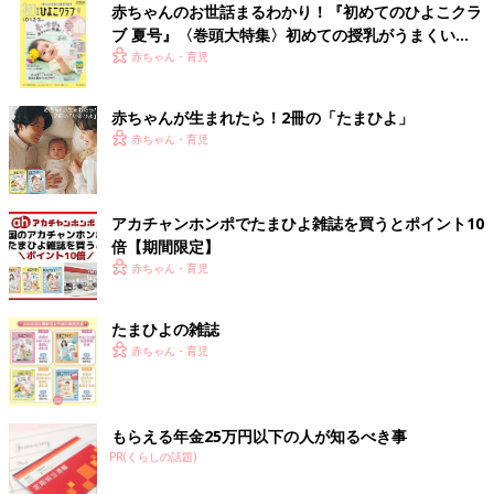
赤ちゃんのお世話まるわかり！『初めてのひよこクラ
ブ 夏号』〈巻頭大特集〉初めての授乳がうまくい
く！ おっぱい・ミルクの基本と夏のトラブル 解決テ
赤ちゃん・育児
ク
赤ちゃんが生まれたら！2冊の「たまひよ」
赤ちゃん・育児
アカチャンホンポでたまひよ雑誌を買うとポイント10
倍【期間限定】
赤ちゃん・育児
たまひよの雑誌
赤ちゃん・育児
もらえる年金25万円以下の人が知るべき事
PR(くらしの話題)