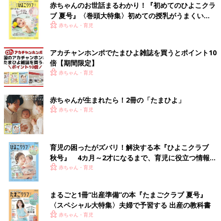
赤ちゃんのお世話まるわかり！『初めてのひよこクラ
ブ 夏号』〈巻頭大特集〉初めての授乳がうまくい
く！ おっぱい・ミルクの基本と夏のトラブル 解決テ
赤ちゃん・育児
ク
アカチャンホンポでたまひよ雑誌を買うとポイント10
倍【期間限定】
赤ちゃん・育児
赤ちゃんが生まれたら！2冊の「たまひよ」
赤ちゃん・育児
育児の困ったがズバリ！解決する本『ひよこクラブ
秋号』 4カ月～2才になるまで、育児に役立つ情報が
いっぱい！
赤ちゃん・育児
まるごと1冊“出産準備”の本『たまごクラブ 夏号』
〈スペシャル大特集〉夫婦で予習する 出産の教科書
赤ちゃん・育児