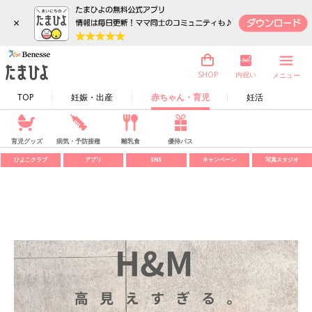
×
内祝い
SHOP
メニュー
TOP
妊娠・出産
赤ちゃん・育児
妊活
育児グッズ
病気・予防接種
離乳食
優待パス
ひよこクラブ
アプリ
SNS
キャンペーン
写真スタジオ