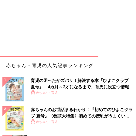
赤ちゃん・育児の人気記事ランキング
育児の困ったがズバリ！解決する本『ひよこクラブ
夏号』 4カ月～2才になるまで、育児に役立つ情報が
いっぱい！
赤ちゃん・育児
赤ちゃんのお世話まるわかり！『初めてのひよこクラ
ブ 夏号』〈巻頭大特集〉初めての授乳がうまくい
く！ おっぱい・ミルクの基本と夏のトラブル 解決テ
赤ちゃん・育児
ク