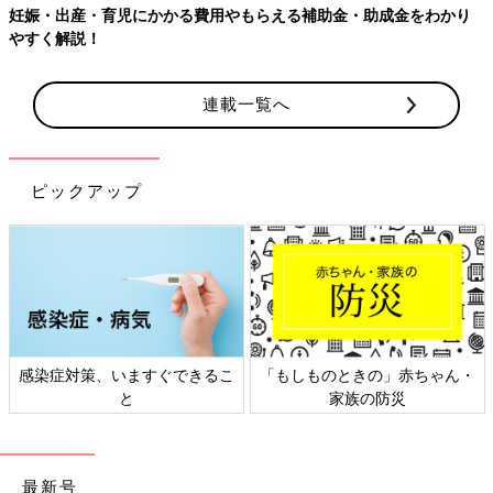
助金・助成金をわかり
【ワクチン接種できるものも】妊婦の感染症
連載一覧へ
ピックアップ
ものときの」赤ちゃん・
日本外来小児科学会リーフレッ
六星占術
家族の防災
ト検討会
最新号