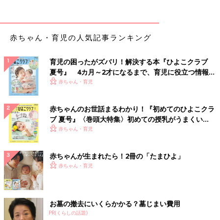
赤ちゃん・育児の人気記事ランキング
育児の困ったがズバリ！解決する本『ひよこクラブ
夏号』 4カ月～2才になるまで、育児に役立つ情報が
いっぱい！
赤ちゃん・育児
赤ちゃんのお世話まるわかり！『初めてのひよこクラ
ブ 夏号』〈巻頭大特集〉初めての授乳がうまくい
く！ おっぱい・ミルクの基本と夏のトラブル 解決テ
赤ちゃん・育児
ク
赤ちゃんが生まれたら！2冊の「たまひよ」
赤ちゃん・育児
お墓の撤去にいくらかかる？墓じまい費用
PR(くらしの話題)