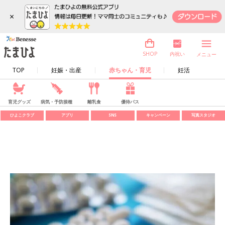
×
内祝い
SHOP
メニュー
TOP
妊娠・出産
赤ちゃん・育児
妊活
育児グッズ
病気・予防接種
離乳食
優待パス
ひよこクラブ
アプリ
SNS
キャンペーン
写真スタジオ