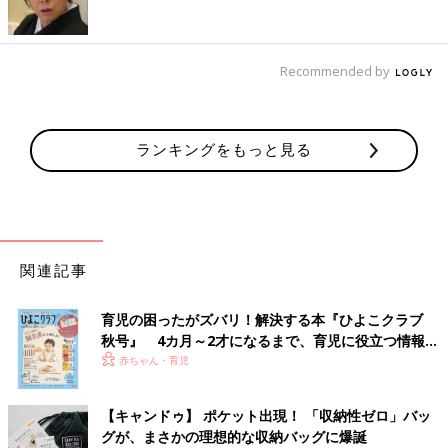
Recommended by
ランキングをもっと見る
関連記事
育児の困ったがズバリ！解決する本『ひよこクラブ
秋号』 4カ月～2才になるまで、育児に役立つ情報が
いっぱい！
赤ちゃん・育児
【キャンドゥ】 ポケット出現！ 「収納性ゼロ」バッ
グが、まさかの理想的な収納バッグに爆誕