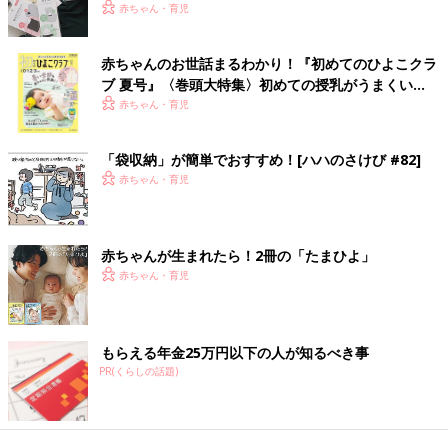
赤ちゃん・育児
赤ちゃんのお世話まるわかり！『初めてのひよこクラ
ブ 夏号』〈巻頭大特集〉初めての授乳がうまくい
く！ おっぱい・ミルクの基本と夏のトラブル 解決テ
赤ちゃん・育児
ク
「袋収納」が簡単でおすすめ！[ハハのさけび #82]
赤ちゃん・育児
赤ちゃんが生まれたら！2冊の「たまひよ」
赤ちゃん・育児
もらえる年金25万円以下の人が知るべき事
PR(くらしの話題)