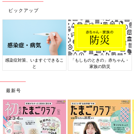
ピックアップ
ゃん・
日本外来小児科学会リーフレッ
六星占術 細木かおりさん
ト検討会
相談
最新号