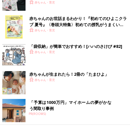
赤ちゃん・育児
赤ちゃんのお世話まるわかり！『初めてのひよこクラ
ブ 夏号』〈巻頭大特集〉初めての授乳がうまくい
く！ おっぱい・ミルクの基本と夏のトラブル 解決テ
赤ちゃん・育児
ク
「袋収納」が簡単でおすすめ！[ハハのさけび #82]
赤ちゃん・育児
赤ちゃんが生まれたら！2冊の「たまひよ」
赤ちゃん・育児
「予算は1000万円」マイホームの夢がかな
う間取り事例
PR(ROOMS)