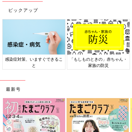
ピックアップ
きの」赤ちゃん・
日本外来小児科学会リーフレッ
六星占術 細木
族の防災
ト検討会
最新号