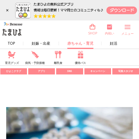
×
内祝い
SHOP
メニュー
TOP
妊娠・出産
赤ちゃん・育児
妊活
育児グッズ
病気・予防接種
離乳食
優待パス
ひよこクラブ
アプリ
SNS
キャンペーン
写真スタジオ