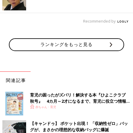
Recommended by
ランキングをもっと見る
関連記事
育児の困ったがズバリ！解決する本『ひよこクラブ
秋号』 4カ月～2才になるまで、育児に役立つ情報が
いっぱい！
赤ちゃん・育児
【キャンドゥ】 ポケット出現！ 「収納性ゼロ」バッ
グが、まさかの理想的な収納バッグに爆誕