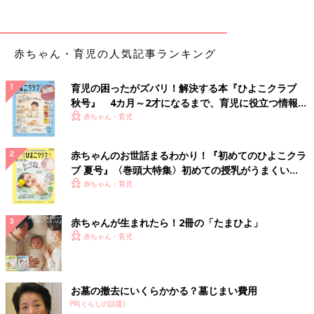
赤ちゃん・育児の人気記事ランキング
育児の困ったがズバリ！解決する本『ひよこクラブ
秋号』 4カ月～2才になるまで、育児に役立つ情報が
いっぱい！
赤ちゃん・育児
赤ちゃんのお世話まるわかり！『初めてのひよこクラ
ブ 夏号』〈巻頭大特集〉初めての授乳がうまくい
く！ おっぱい・ミルクの基本と夏のトラブル 解決テ
赤ちゃん・育児
ク
赤ちゃんが生まれたら！2冊の「たまひよ」
赤ちゃん・育児
お墓の撤去にいくらかかる？墓じまい費用
PR(くらしの話題)