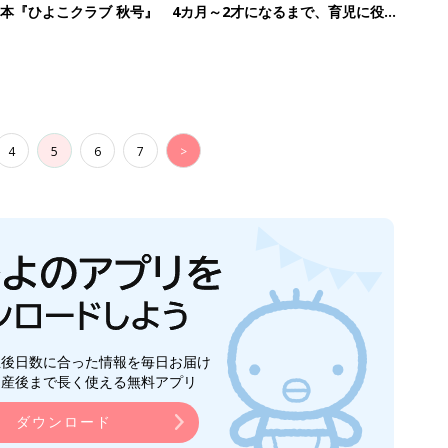
本『ひよこクラブ 秋号』 4カ月～2才になるまで、育児に役立
4
5
6
7
>
生後日数に合った情報を毎日お届け
ら産後まで長く使える無料アプリ
ダウンロード