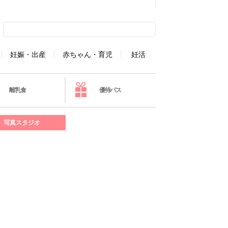
妊娠・出産
赤ちゃん・育児
妊活
離乳食
優待パス
写真スタジオ