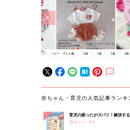
ベビー・子ども服
0歳
1歳
2歳
3歳
赤ちゃん・育児の人気記事ランキ
育児の困ったがズバリ！解決する
『ひよこクラブ 秋号』 4カ月～
赤ちゃん・育児
になるまで、育児に役立つ情報が