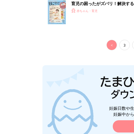
育児の困ったがズバリ！解決する
つ情報がいっぱい！
赤ちゃん・育児
<
3
妊娠日数や
妊娠中か