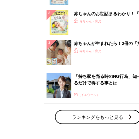
ぱい！
赤ちゃんのお世話まるわかり！『
てのひよこクラブ 夏号』〈巻頭
赤ちゃん・育児
集〉初めての授乳がうまくいく！
っぱい・ミルクの基本と夏のトラ
解決テク
赤ちゃんが生まれたら！2冊の「
ひよ」
赤ちゃん・育児
「持ち家を売る時のNG行為」知
るだけで得する事とは
PR（イエウール）
ランキングをもっと見る