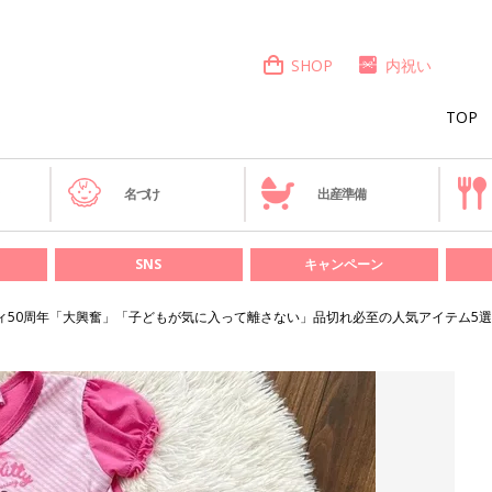
SHOP
内祝い
TOP
き
名づけ
出産準備
SNS
キャンペーン
ィ50周年「大興奮」「子どもが気に入って離さない」品切れ必至の人気アイテム5選