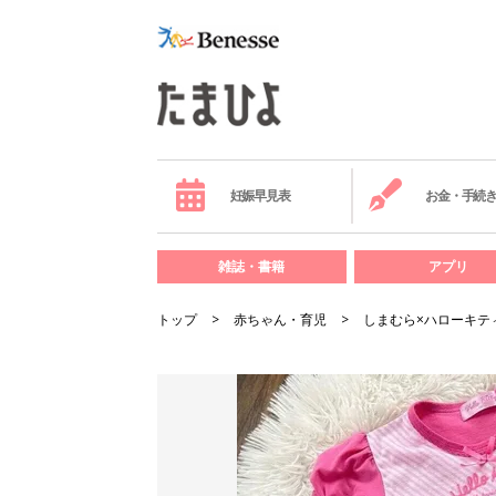
妊娠早見表
お金・手続
雑誌・書籍
アプリ
トップ
赤ちゃん・育児
しまむら×ハローキテ