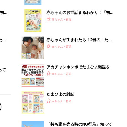
ぱい！
初め
赤ちゃんのお世話まるわかり！『初め
大特
てのひよこクラブ 夏号』〈巻頭大特
赤ちゃん・育児
 お
集〉初めての授乳がうまくいく！ お
ブル
っぱい・ミルクの基本と夏のトラブル
解決テク
たま
赤ちゃんが生まれたら！2冊の「たま
ひよ」
赤ちゃん・育児
アカチャンホンポでたまひよ雑誌を買
って
うとポイント10倍【期間限定】
赤ちゃん・育児
たまひよの雑誌
赤ちゃん・育児
「持ち家を売る時のNG行為」知って