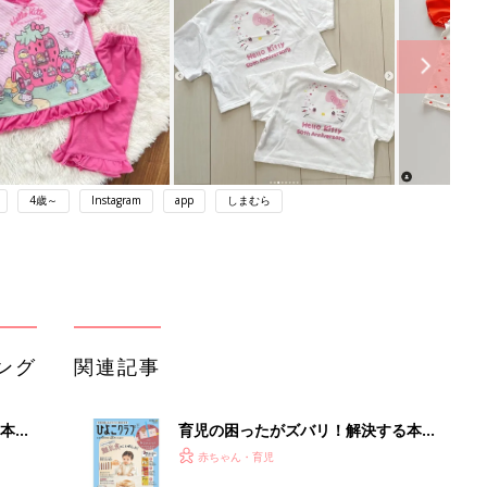
4歳～
Instagram
app
しまむら
ング
関連記事
本
育児の困ったがズバリ！解決する本
2才
『ひよこクラブ 秋号』 4カ月～2才
赤ちゃん・育児
いっ
になるまで、育児に役立つ情報がいっ