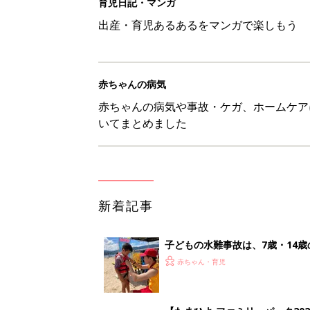
子どもの水難事故は、7歳・14
まねく【専門家】
赤ちゃん・育児
【たまひよ ファミリーパーク20
赤ちゃん・育児
1才・2才・3才 子どもの力を伸
赤ちゃん・育児
ひよこクラブ の読者アンケート
赤ちゃん・育児