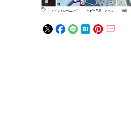
トイレトレーニング
ベビー用品・グッズ
0歳
赤ちゃん・育児の人気記事ランキ
育児の困ったがズバリ！解決する
『ひよこクラブ 秋号』 4カ月～
赤ちゃん・育児
になるまで、育児に役立つ情報が
ぱい！
赤ちゃんのお世話まるわかり！『
てのひよこクラブ 夏号』〈巻頭
赤ちゃん・育児
集〉初めての授乳がうまくいく！
っぱい・ミルクの基本と夏のトラ
解決テク
赤ちゃんが生まれたら！2冊の「