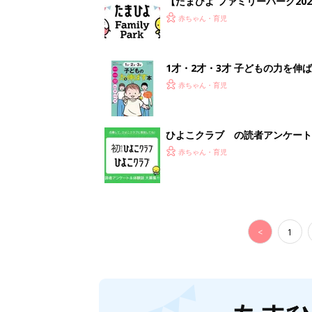
<
1
妊娠日数や
妊娠中か