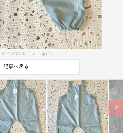
ramアカウント「lilo____gram」
記事へ戻る