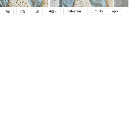
1歳
2歳
3歳
4歳～
Instagram
3COINS
app
ング
関連記事
本
育児の困ったがズバリ！解決する本
2才
『ひよこクラブ 秋号』 4カ月～2才
赤ちゃん・育児
いっ
になるまで、育児に役立つ情報がいっ
ぱい！
初め
赤ちゃんのお世話まるわかり！『初め
大特
てのひよこクラブ 夏号』〈巻頭大特
赤ちゃん・育児
 お
集〉初めての授乳がうまくいく！ お
ブル
っぱい・ミルクの基本と夏のトラブル
解決テク
たま
赤ちゃんが生まれたら！2冊の「たま