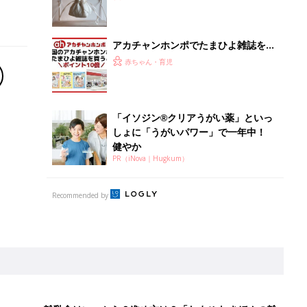
離乳食はいつから？進め方は？「たまひよ きほんの離
乳食」
授乳の悩みや初めての離乳食作りに役立つ
子育てとお金
につ
妊娠・出産・育児にかかる費用やもらえる補助
金・助成金を解説