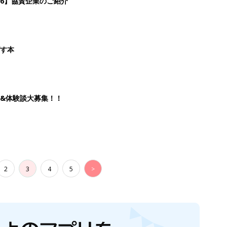
2
3
4
5
>
生後日数に合った情報を毎日お届け
ら産後まで長く使える無料アプリ
ダウンロード