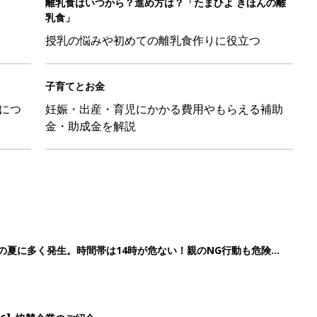
歳の夏に多く発生。時間帯は14時が危ない！親のNG行動も危険を
26】協賛企業のご紹介
ばす本
&体験談大募集！！