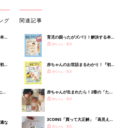
ひよ」
赤ちゃん・育児
3COINS「買って大正解」「高見えで
適な
可愛すぎ」大人気のファッショングッ
赤ちゃん・育児
ズ4選
アカチャンホンポでたまひよ雑誌を買
うとポイント10倍【期間限定】
赤ちゃん・育児
「イソジン®クリアうがい薬」といっ
しょに「うがいパワー」で一年中！
健やか
PR（iNova｜Hugkum）
Recommended by