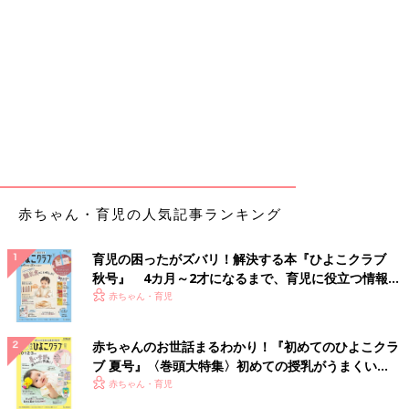
赤ちゃん・育児の人気記事ランキング
育児の困ったがズバリ！解決する本『ひよこクラブ
秋号』 4カ月～2才になるまで、育児に役立つ情報が
いっぱい！
赤ちゃん・育児
赤ちゃんのお世話まるわかり！『初めてのひよこクラ
ブ 夏号』〈巻頭大特集〉初めての授乳がうまくい
く！ おっぱい・ミルクの基本と夏のトラブル 解決テ
赤ちゃん・育児
ク