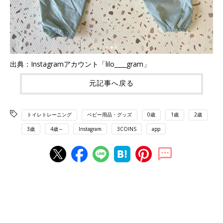
出典：Instagramアカウント「lilo____gram」
元記事へ戻る
トイレトレーニング
ベビー用品・グッズ
0歳
1歳
2歳
3歳
4歳～
Instagram
3COINS
app