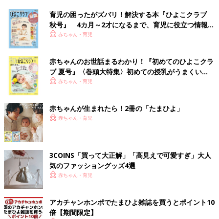
育児の困ったがズバリ！解決する本『ひよこクラブ
秋号』 4カ月～2才になるまで、育児に役立つ情報が
いっぱい！
赤ちゃん・育児
赤ちゃんのお世話まるわかり！『初めてのひよこクラ
ブ 夏号』〈巻頭大特集〉初めての授乳がうまくい
く！ おっぱい・ミルクの基本と夏のトラブル 解決テ
赤ちゃん・育児
ク
赤ちゃんが生まれたら！2冊の「たまひよ」
赤ちゃん・育児
3COINS「買って大正解」「高見えで可愛すぎ」大人
気のファッショングッズ4選
赤ちゃん・育児
アカチャンホンポでたまひよ雑誌を買うとポイント10
倍【期間限定】