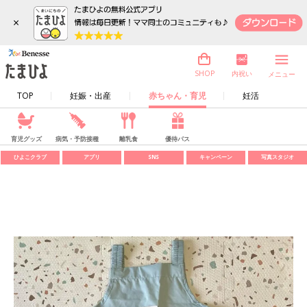
×
内祝い
SHOP
メニュー
TOP
妊娠・出産
赤ちゃん・育児
妊活
育児グッズ
病気・予防接種
離乳食
優待パス
ひよこクラブ
アプリ
SNS
キャンペーン
写真スタジオ