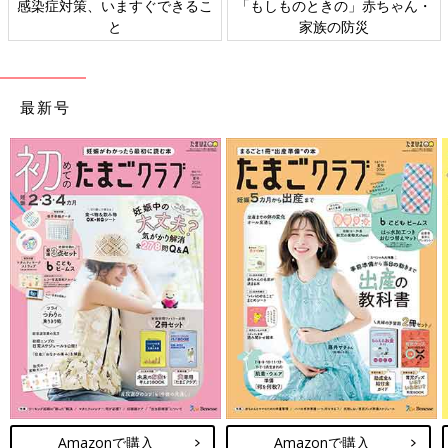
・
日本外来小児科学会リーフレッ
六星占術 細木かおりさんの人
ト検討会
相談
最新号
Amazonで購入
Amazonで購入