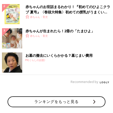
赤ちゃんのお世話まるわかり！『初めてのひよこクラ
ブ 夏号』〈巻頭大特集〉初めての授乳がうまくい
く！ おっぱい・ミルクの基本と夏のトラブル 解決テ
赤ちゃん・育児
ク
赤ちゃんが生まれたら！2冊の「たまひよ」
赤ちゃん・育児
お墓の撤去にいくらかかる？墓じまい費用
PR(くらしの話題)
Recommended by
ランキングをもっと見る