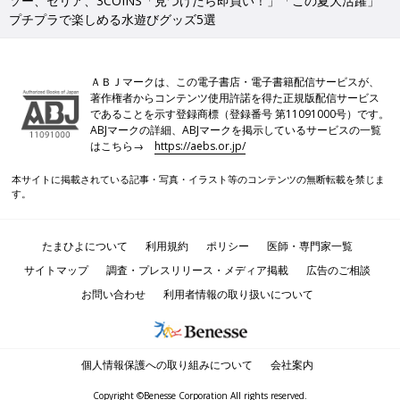
ソー、セリア、3COINS「見つけたら即買い！」「この夏大活躍」
プチプラで楽しめる水遊びグッズ5選
ＡＢＪマークは、この電子書店・電子書籍配信サービスが、
著作権者からコンテンツ使用許諾を得た正規版配信サービス
であることを示す登録商標（登録番号 第11091000号）です。
ABJマークの詳細、ABJマークを掲示しているサービスの一覧
はこちら→
https://aebs.or.jp/
本サイトに掲載されている記事・写真・イラスト等のコンテンツの無断転載を禁じま
す。
たまひよについて
利用規約
ポリシー
医師・専門家一覧
サイトマップ
調査・プレスリリース・メディア掲載
広告のご相談
お問い合わせ
利用者情報の取り扱いについて
個人情報保護への取り組みについて
会社案内
Copyright ©Benesse Corporation All rights reserved.