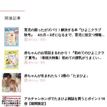
関連記事
育児の困ったがズバリ！解決する本『ひよこクラブ
秋号』 4カ月～2才になるまで、育児に役立つ情報が
いっぱい！
赤ちゃん・育児
赤ちゃんのお世話まるわかり！『初めてのひよこクラ
ブ 夏号』〈巻頭大特集〉初めての授乳がうまくい
く！ おっぱい・ミルクの基本と夏のトラブル 解決テ
赤ちゃん・育児
ク
赤ちゃんが生まれたら！2冊の「たまひよ」
赤ちゃん・育児
アカチャンホンポでたまひよ雑誌を買うとポイント10
倍【期間限定】