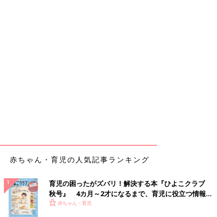
赤ちゃん・育児の人気記事ランキング
育児の困ったがズバリ！解決する本『ひよこクラブ
秋号』 4カ月～2才になるまで、育児に役立つ情報が
いっぱい！
赤ちゃん・育児