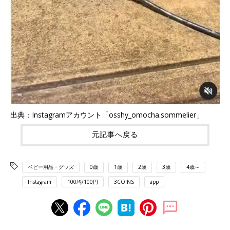
出典：Instagramアカウント「osshy_omocha.sommelier」
元記事へ戻る
ベビー用品・グッズ
0歳
1歳
2歳
3歳
4歳～
Instagram
100均/100円
3COINS
app