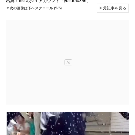
出典：Instagramアカウント「yusura0846」
▼
次の画像は下へスクロール (5/6)
▶
元記事を見る