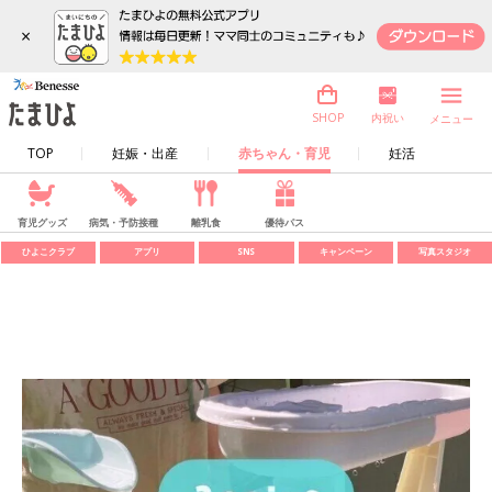
×
内祝い
SHOP
メニュー
TOP
妊娠・出産
赤ちゃん・育児
妊活
育児グッズ
病気・予防接種
離乳食
優待パス
ひよこクラブ
アプリ
SNS
キャンペーン
写真スタジオ