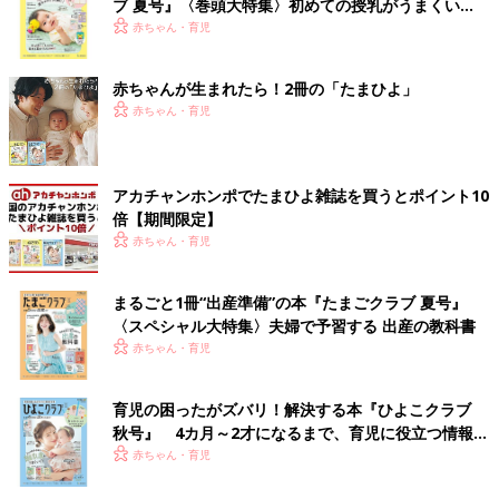
ブ 夏号』〈巻頭大特集〉初めての授乳がうまくい
く！ おっぱい・ミルクの基本と夏のトラブル 解決テ
赤ちゃん・育児
ク
赤ちゃんが生まれたら！2冊の「たまひよ」
赤ちゃん・育児
アカチャンホンポでたまひよ雑誌を買うとポイント10
倍【期間限定】
赤ちゃん・育児
まるごと1冊“出産準備”の本『たまごクラブ 夏号』
〈スペシャル大特集〉夫婦で予習する 出産の教科書
赤ちゃん・育児
育児の困ったがズバリ！解決する本『ひよこクラブ
秋号』 4カ月～2才になるまで、育児に役立つ情報が
いっぱい！
赤ちゃん・育児