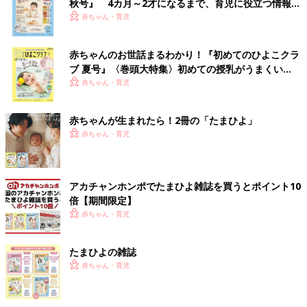
秋号』 4カ月～2才になるまで、育児に役立つ情報が
いっぱい！
赤ちゃん・育児
赤ちゃんのお世話まるわかり！『初めてのひよこクラ
ブ 夏号』〈巻頭大特集〉初めての授乳がうまくい
く！ おっぱい・ミルクの基本と夏のトラブル 解決テ
赤ちゃん・育児
ク
赤ちゃんが生まれたら！2冊の「たまひよ」
赤ちゃん・育児
アカチャンホンポでたまひよ雑誌を買うとポイント10
倍【期間限定】
赤ちゃん・育児
たまひよの雑誌
赤ちゃん・育児