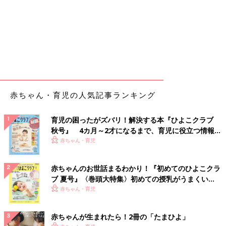
赤ちゃん・育児の人気記事ランキング
育児の困ったがズバリ！解決する本『ひよこクラブ
秋号』 4カ月～2才になるまで、育児に役立つ情報が
いっぱい！
赤ちゃん・育児
赤ちゃんのお世話まるわかり！『初めてのひよこクラ
ブ 夏号』〈巻頭大特集〉初めての授乳がうまくい
く！ おっぱい・ミルクの基本と夏のトラブル 解決テ
赤ちゃん・育児
ク
赤ちゃんが生まれたら！2冊の「たまひよ」