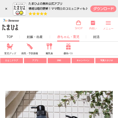
×
内祝い
SHOP
メニュー
TOP
妊娠・出産
赤ちゃん・育児
妊活
育児グッズ
病気・予防接種
離乳食
優待パス
ひよこクラブ
アプリ
SNS
キャンペーン
写真スタジオ