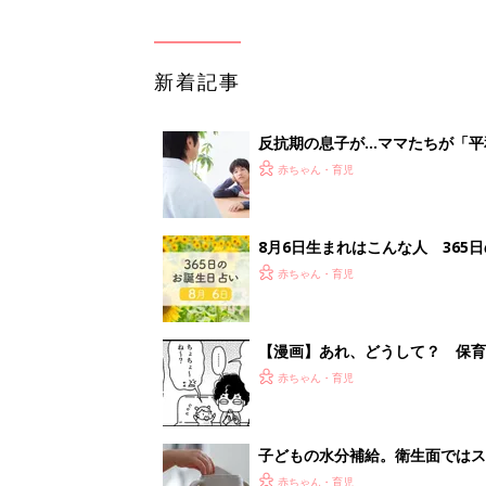
新着記事
反抗期の息子が...ママたちが「
赤ちゃん・育児
8月6日生まれはこんな人 365
赤ちゃん・育児
【漫画】あれ、どうして？ 保
がする……！『ふうふう子育て ＃
赤ちゃん・育児
子どもの水分補給。衛生面ではス
く3つのコツとは？【専門家監修
赤ちゃん・育児