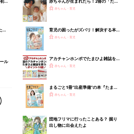
初め
赤ちゃんが生まれたら！2冊の「たま
大特
ひよ」
赤ちゃん・育児
 お
ブル
たま
育児の困ったがズバリ！解決する本
『ひよこクラブ 秋号』 4カ月～2才
赤ちゃん・育児
になるまで、育児に役立つ情報がいっ
ぱい！
アカチャンホンポでたまひよ雑誌を買
セール
うとポイント10倍【期間限定】
赤ちゃん・育児
まるごと1冊“出産準備”の本『たまご
クラブ 夏号』〈スペシャル大特集〉
赤ちゃん・育児
夫婦で予習する 出産の教科書
団地フリマに行ったことある？ 掘り
出し物に出会えたよ