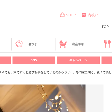
SHOP
内祝い
TOP
き
名づけ
出産準備
SNS
キャンペーン
い‼でも、家でずっと遊び相手をしているのがツラい…。専門家に聞く、親子で楽し