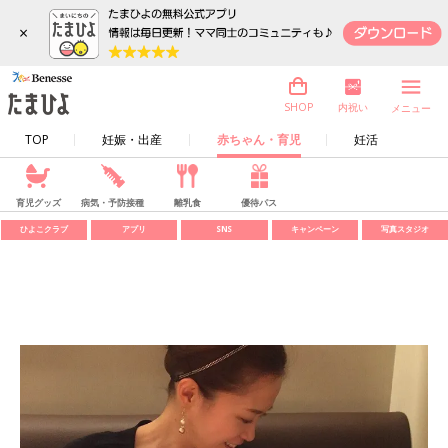
×
内祝い
SHOP
メニュー
TOP
妊娠・出産
赤ちゃん・育児
妊活
育児グッズ
病気・予防接種
離乳食
優待パス
ひよこクラブ
アプリ
SNS
キャンペーン
写真スタジオ