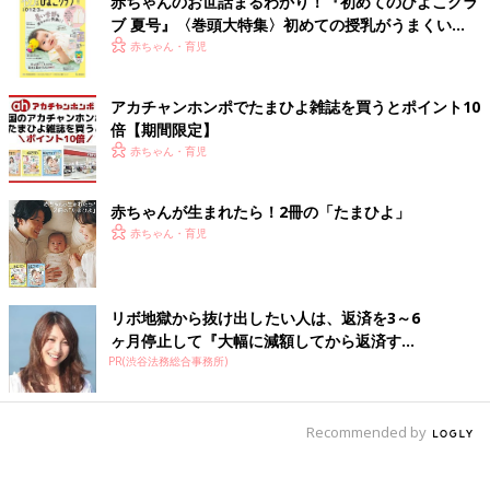
赤ちゃんのお世話まるわかり！『初めてのひよこクラ
ブ 夏号』〈巻頭大特集〉初めての授乳がうまくい
く！ おっぱい・ミルクの基本と夏のトラブル 解決テ
赤ちゃん・育児
ク
アカチャンホンポでたまひよ雑誌を買うとポイント10
倍【期間限定】
赤ちゃん・育児
赤ちゃんが生まれたら！2冊の「たまひよ」
赤ちゃん・育児
リボ地獄から抜け出したい人は、返済を3～6
ヶ月停止して『大幅に減額してから返済す...
PR(渋谷法務総合事務所)
Recommended by