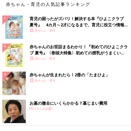
赤ちゃん・育児の人気記事ランキング
育児の困ったがズバリ！解決する本『ひよこクラブ
夏号』 4カ月～2才になるまで、育児に役立つ情報が
いっぱい！
赤ちゃん・育児
赤ちゃんのお世話まるわかり！『初めてのひよこクラ
ブ 夏号』〈巻頭大特集〉初めての授乳がうまくい
く！ おっぱい・ミルクの基本と夏のトラブル 解決テ
赤ちゃん・育児
ク
赤ちゃんが生まれたら！2冊の「たまひよ」
赤ちゃん・育児
お墓の撤去にいくらかかる？墓じまい費用
PR(くらしの話題)