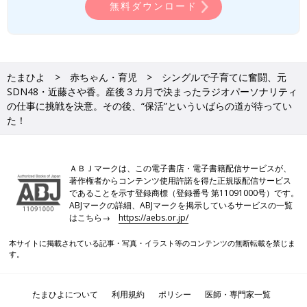
無料ダウンロード
たまひよ
赤ちゃん・育児
シングルで子育てに奮闘、元
SDN48・近藤さや香。産後３カ月で決まったラジオパーソナリティ
の仕事に挑戦を決意。その後、“保活”といういばらの道が待ってい
た！
ＡＢＪマークは、この電子書店・電子書籍配信サービスが、
著作権者からコンテンツ使用許諾を得た正規版配信サービス
であることを示す登録商標（登録番号 第11091000号）です。
ABJマークの詳細、ABJマークを掲示しているサービスの一覧
はこちら→
https://aebs.or.jp/
本サイトに掲載されている記事・写真・イラスト等のコンテンツの無断転載を禁じま
す。
たまひよについて
利用規約
ポリシー
医師・専門家一覧