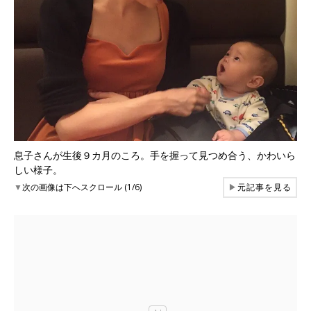
息子さんが生後９カ月のころ。手を握って見つめ合う、かわいら
しい様子。
▼
次の画像は下へスクロール (1/6)
▶
元記事を見る