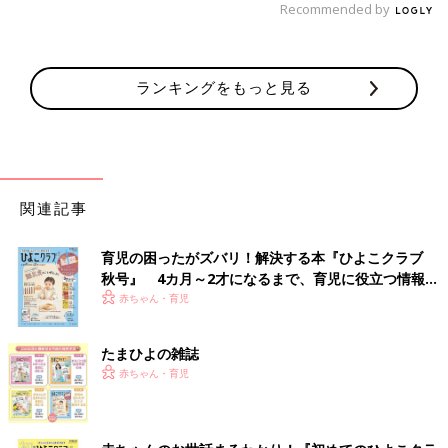
Recommended by
ランキングをもっと見る
関連記事
育児の困ったがズバリ！解決する本『ひよこクラブ
秋号』 4カ月～2才になるまで、育児に役立つ情報が
いっぱい！
赤ちゃん・育児
たまひよの雑誌
赤ちゃん・育児