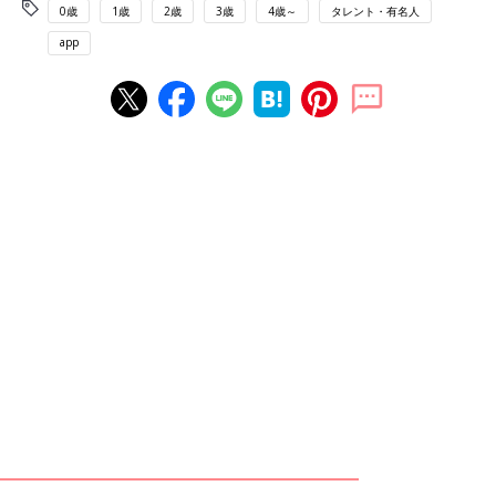
0歳
1歳
2歳
3歳
4歳～
タレント・有名人
app