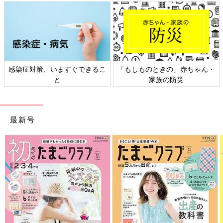
赤ちゃん・
日本外来小児科学会リーフレッ
六星占術 細木かおり
災
ト検討会
相談
最新号