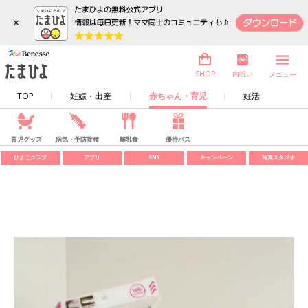
×
内祝い
SHOP
メニュー
TOP
妊娠・出産
赤ちゃん・育児
妊活
育児グッズ
病気・予防接種
離乳食
優待パス
ひよこクラブ
アプリ
SNS
キャンペーン
写真スタジオ