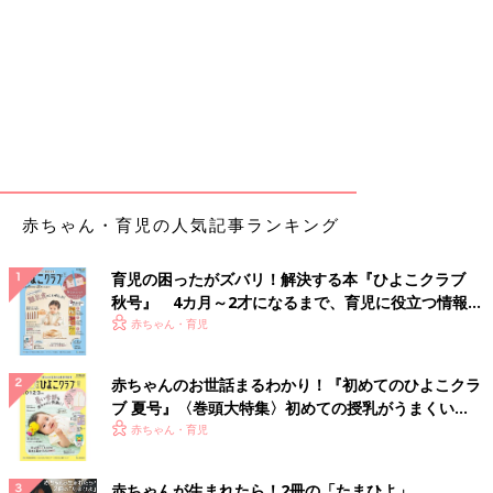
赤ちゃん・育児の人気記事ランキング
育児の困ったがズバリ！解決する本『ひよこクラブ
秋号』 4カ月～2才になるまで、育児に役立つ情報が
いっぱい！
赤ちゃん・育児
赤ちゃんのお世話まるわかり！『初めてのひよこクラ
ブ 夏号』〈巻頭大特集〉初めての授乳がうまくい
く！ おっぱい・ミルクの基本と夏のトラブル 解決テ
赤ちゃん・育児
ク
赤ちゃんが生まれたら！2冊の「たまひよ」