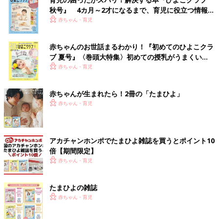
秋号』 4カ月～2才になるまで、育児に役立つ情報が
いっぱい！
赤ちゃん・育児
赤ちゃんのお世話まるわかり！『初めてのひよこクラ
ブ 夏号』〈巻頭大特集〉初めての授乳がうまくい
く！ おっぱい・ミルクの基本と夏のトラブル 解決テ
赤ちゃん・育児
ク
赤ちゃんが生まれたら！2冊の「たまひよ」
赤ちゃん・育児
アカチャンホンポでたまひよ雑誌を買うとポイント10
倍【期間限定】
赤ちゃん・育児
たまひよの雑誌
赤ちゃん・育児