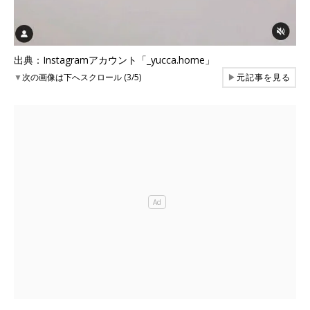
出典：Instagramアカウント「_yucca.home」
▼
次の画像は下へスクロール (3/5)
▶
元記事を見る