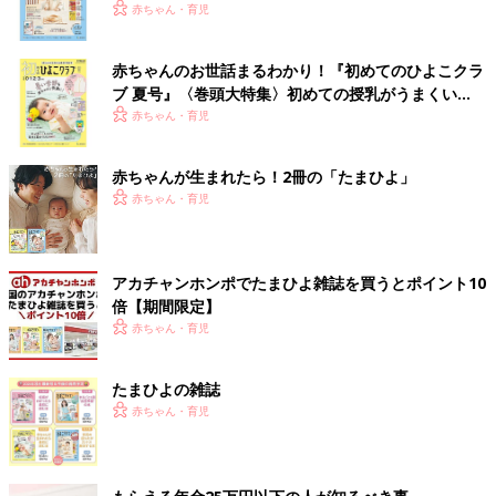
いっぱい！
赤ちゃん・育児
赤ちゃんのお世話まるわかり！『初めてのひよこクラ
ブ 夏号』〈巻頭大特集〉初めての授乳がうまくい
く！ おっぱい・ミルクの基本と夏のトラブル 解決テ
赤ちゃん・育児
ク
赤ちゃんが生まれたら！2冊の「たまひよ」
赤ちゃん・育児
アカチャンホンポでたまひよ雑誌を買うとポイント10
倍【期間限定】
赤ちゃん・育児
たまひよの雑誌
赤ちゃん・育児