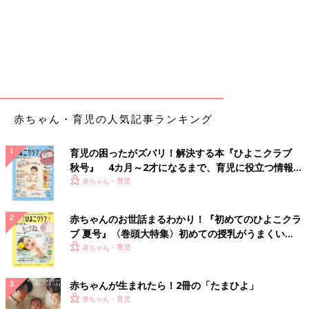
赤ちゃん・育児の人気記事ランキング
育児の困ったがズバリ！解決する本『ひよこクラブ
秋号』 4カ月～2才になるまで、育児に役立つ情報が
いっぱい！
赤ちゃん・育児
赤ちゃんのお世話まるわかり！『初めてのひよこクラ
ブ 夏号』〈巻頭大特集〉初めての授乳がうまくい
く！ おっぱい・ミルクの基本と夏のトラブル 解決テ
赤ちゃん・育児
ク
赤ちゃんが生まれたら！2冊の「たまひよ」
赤ちゃん・育児