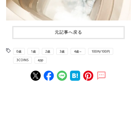
元記事へ戻る
0歳
1歳
2歳
3歳
4歳～
100均/100円
3COINS
app