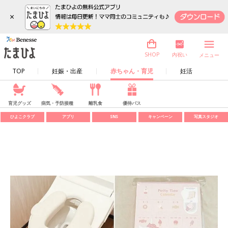
×
内祝い
SHOP
メニュー
TOP
妊娠・出産
赤ちゃん・育児
妊活
育児グッズ
病気・予防接種
離乳食
優待パス
ひよこクラブ
アプリ
SNS
キャンペーン
写真スタジオ