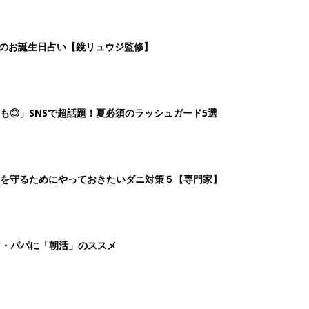
マ・パパに「朝活」のススメ
6
7
8
9
>
生後日数に合った情報を毎日お届け
ら産後まで長く使える無料アプリ
ダウンロード