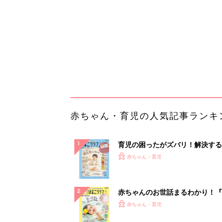
になるまで、育児に役立つ情報が
ぱい！
赤ちゃんのお世話まるわかり！『
てのひよこクラブ 夏号』〈巻頭
赤ちゃん・育児
集〉初めての授乳がうまくいく！
っぱい・ミルクの基本と夏のトラ
解決テク
赤ちゃんが生まれたら！2冊の「
ひよ」
赤ちゃん・育児
Amazon今日も見逃せない！80%
以上が続々登場
PR（Amazon）
ランキングをもっと見る