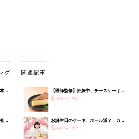
いっ
初め
お誕生日のケーキ、ホール派？ カッ
大特
ト派？
赤ちゃん・育児
 お
ブル
たま
簡単なジェンダーリビール料理－”ま
いにちのたまひよ”の体験談
赤ちゃん・育児
丸山桂里奈､本並健治の61歳の誕生日
OFF
はラーメンとケーキでお祝い｡娘の保
赤ちゃん・育児
育園探しも本格化！
シャトレーゼ「苺の季節がやってき
た！」「色鮮やかで美味しそう！」食
赤ちゃん・育児
べたくなる★苺ケーキ4選