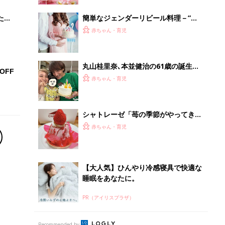
【大人気】ひんやり冷感寝具で快適な
睡眠をあなたに。
PR（アイリスプラザ）
Recommended by
離乳食はいつから？進め方は？「たまひよ きほんの離
乳食」
授乳の悩みや初めての離乳食作りに役立つ
子育てとお金
につ
妊娠・出産・育児にかかる費用やもらえる補助