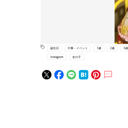
誕生日
行事・イベント
1歳
2歳
3歳
Instagram
女の子
赤ちゃん・育児の人気記事ランキ
育児の困ったがズバリ！解決する
『ひよこクラブ 秋号』 4カ月～
赤ちゃん・育児