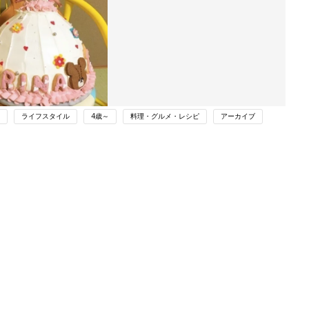
ライフスタイル
4歳～
料理・グルメ・レシピ
アーカイブ
ング
関連記事
本
【医師監修】妊娠中、チーズケーキは
2才
食べていい？それともダメ？
赤ちゃん・育児