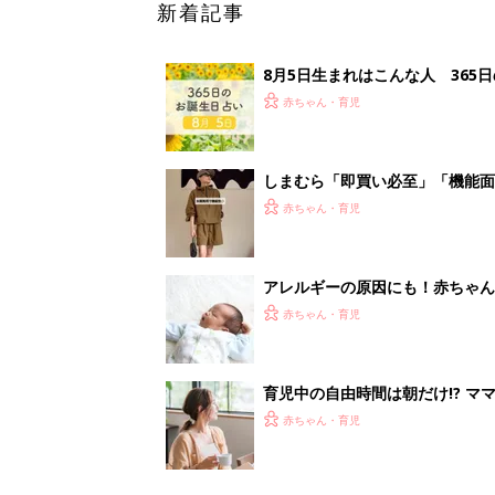
育児中の自由時間は朝だけ!? マ
赤ちゃん・育児
<
5
妊娠日数や
妊娠中か