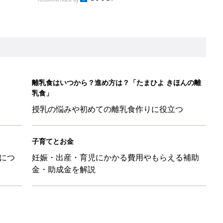
金・助成金を解説
日のお誕生日占い【鏡リュウジ監修】
も◎」SNSで超話題！夏必須のラッシュガード5選
を守るためにやっておきたいダニ対策５【専門家】