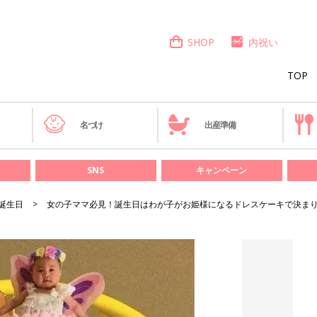
SHOP
内祝い
TOP
き
名づけ
出産準備
SNS
キャンペーン
誕生日
女の子ママ必見！誕生日はわが子がお姫様になるドレスケーキで決まり