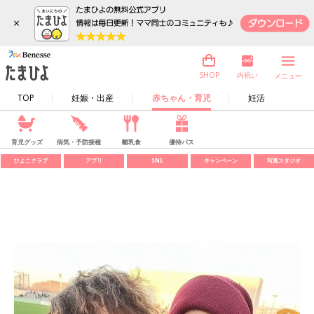
×
内祝い
SHOP
メニュー
TOP
妊娠・出産
赤ちゃん・育児
妊活
育児グッズ
病気・予防接種
離乳食
優待パス
ひよこクラブ
アプリ
SNS
キャンペーン
写真スタジオ