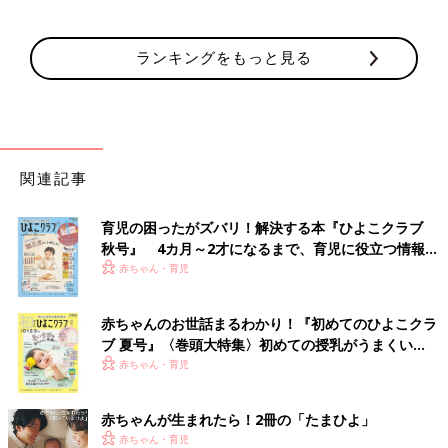
ランキングをもっと見る
関連記事
育児の困ったがズバリ！解決する本『ひよこクラブ
秋号』 4カ月～2才になるまで、育児に役立つ情報が
いっぱい！
赤ちゃん・育児
赤ちゃんのお世話まるわかり！『初めてのひよこクラ
ブ 夏号』〈巻頭大特集〉初めての授乳がうまくい
く！ おっぱい・ミルクの基本と夏のトラブル 解決テ
赤ちゃん・育児
ク
赤ちゃんが生まれたら！2冊の「たまひよ」
赤ちゃん・育児