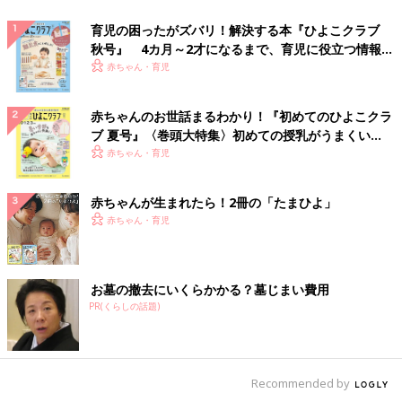
育児の困ったがズバリ！解決する本『ひよこクラブ
秋号』 4カ月～2才になるまで、育児に役立つ情報が
いっぱい！
赤ちゃん・育児
赤ちゃんのお世話まるわかり！『初めてのひよこクラ
ブ 夏号』〈巻頭大特集〉初めての授乳がうまくい
く！ おっぱい・ミルクの基本と夏のトラブル 解決テ
赤ちゃん・育児
ク
赤ちゃんが生まれたら！2冊の「たまひよ」
赤ちゃん・育児
お墓の撤去にいくらかかる？墓じまい費用
PR(くらしの話題)
Recommended by