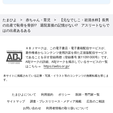
たまひよ
赤ちゃん・育児
【元なでしこ・岩清水梓】長男
の出産で恥骨を骨折!? 退院直後の記憶がない!? アスリートならで
はの出産あるある
ＡＢＪマークは、この電子書店・電子書籍配信サービスが、
著作権者からコンテンツ使用許諾を得た正規版配信サービス
であることを示す登録商標（登録番号 第11091000号）です。
ABJマークの詳細、ABJマークを掲示しているサービスの一覧
はこちら→
https://aebs.or.jp/
本サイトに掲載されている記事・写真・イラスト等のコンテンツの無断転載を禁じま
す。
たまひよについて
利用規約
ポリシー
医師・専門家一覧
サイトマップ
調査・プレスリリース・メディア掲載
広告のご相談
お問い合わせ
利用者情報の取り扱いについて