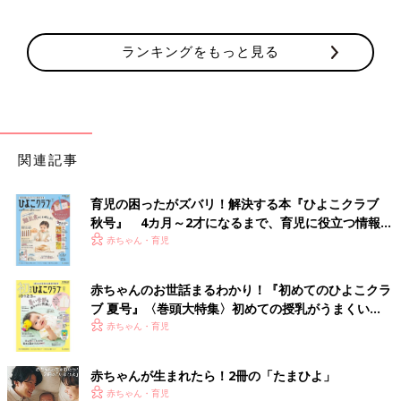
ランキングをもっと見る
関連記事
育児の困ったがズバリ！解決する本『ひよこクラブ
秋号』 4カ月～2才になるまで、育児に役立つ情報が
いっぱい！
赤ちゃん・育児
赤ちゃんのお世話まるわかり！『初めてのひよこクラ
ブ 夏号』〈巻頭大特集〉初めての授乳がうまくい
く！ おっぱい・ミルクの基本と夏のトラブル 解決テ
赤ちゃん・育児
ク
赤ちゃんが生まれたら！2冊の「たまひよ」
赤ちゃん・育児