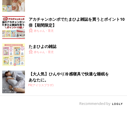
アカチャンホンポでたまひよ雑誌を買うとポイント10
倍【期間限定】
赤ちゃん・育児
たまひよの雑誌
赤ちゃん・育児
【大人気】ひんやり冷感寝具で快適な睡眠を
あなたに。
PR(アイリスプラザ)
Recommended by