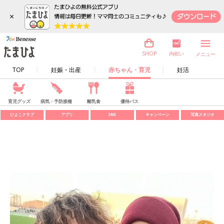
×
内祝い
SHOP
メニュー
TOP
妊娠・出産
赤ちゃん・育児
妊活
育児グッズ
病気・予防接種
離乳食
優待パス
ひよこクラブ
アプリ
SNS
キャンペーン
写真スタジオ