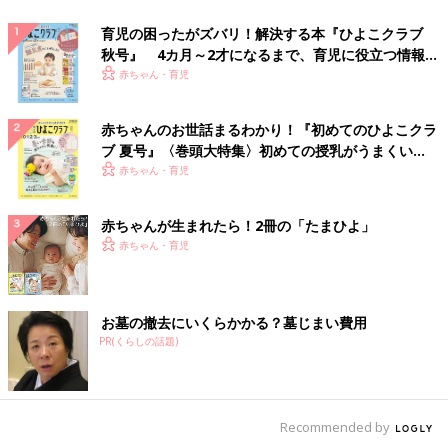
育児の困ったがズバリ！解決する本『ひよこクラブ
秋号』 4カ月～2才になるまで、育児に役立つ情報が
いっぱい！
赤ちゃん・育児
赤ちゃんのお世話まるわかり！『初めてのひよこクラ
ブ 夏号』〈巻頭大特集〉初めての授乳がうまくい
く！ おっぱい・ミルクの基本と夏のトラブル 解決テ
赤ちゃん・育児
ク
赤ちゃんが生まれたら！2冊の「たまひよ」
赤ちゃん・育児
お墓の撤去にいくらかかる？墓じまい費用
PR(くらしの話題)
Recommended by