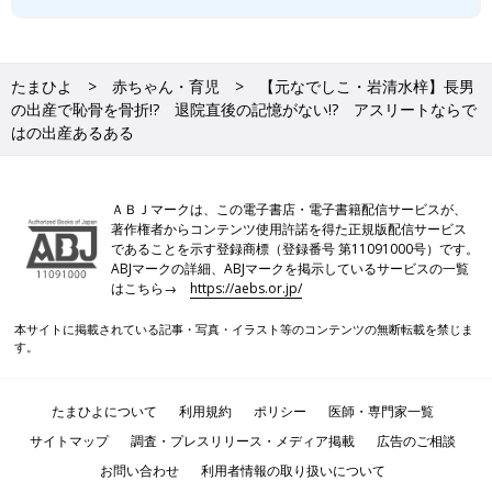
たまひよ
赤ちゃん・育児
【元なでしこ・岩清水梓】長男
の出産で恥骨を骨折!? 退院直後の記憶がない!? アスリートならで
はの出産あるある
ＡＢＪマークは、この電子書店・電子書籍配信サービスが、
著作権者からコンテンツ使用許諾を得た正規版配信サービス
であることを示す登録商標（登録番号 第11091000号）です。
ABJマークの詳細、ABJマークを掲示しているサービスの一覧
はこちら→
https://aebs.or.jp/
本サイトに掲載されている記事・写真・イラスト等のコンテンツの無断転載を禁じま
す。
たまひよについて
利用規約
ポリシー
医師・専門家一覧
サイトマップ
調査・プレスリリース・メディア掲載
広告のご相談
お問い合わせ
利用者情報の取り扱いについて