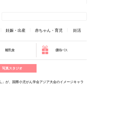
妊娠・出産
赤ちゃん・育児
妊活
離乳食
優待パス
写真スタジオ
ん」が、国際小児がん学会アジア大会のイメージキャラ