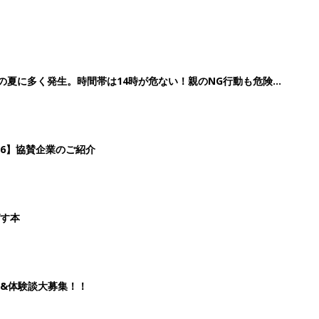
歳の夏に多く発生。時間帯は14時が危ない！親のNG行動も危険を
26】協賛企業のご紹介
ばす本
&体験談大募集！！