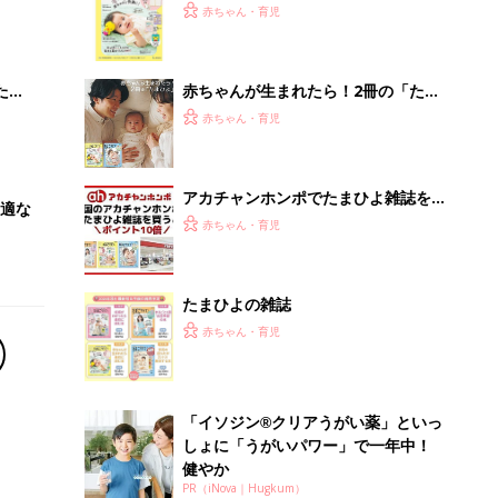
大特
てのひよこクラブ 夏号』〈巻頭大特
赤ちゃん・育児
 お
集〉初めての授乳がうまくいく！ お
ブル
っぱい・ミルクの基本と夏のトラブル
解決テク
たま
赤ちゃんが生まれたら！2冊の「たま
ひよ」
赤ちゃん・育児
アカチャンホンポでたまひよ雑誌を買
適な
うとポイント10倍【期間限定】
赤ちゃん・育児
たまひよの雑誌
赤ちゃん・育児
「イソジン®クリアうがい薬」といっ
しょに「うがいパワー」で一年中！
健やか
PR（iNova｜Hugkum）