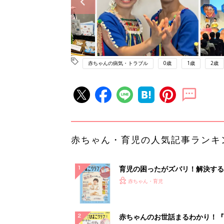
赤ちゃんの病気・トラブル
0歳
1歳
2歳
赤ちゃん・育児の人気記事ランキ
育児の困ったがズバリ！解決する
『ひよこクラブ 秋号』 4カ月～
赤ちゃん・育児
になるまで、育児に役立つ情報が
ぱい！
赤ちゃんのお世話まるわかり！『