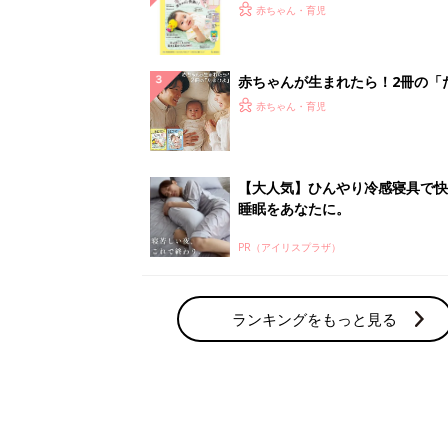
てのひよこクラブ 夏号』〈巻頭
赤ちゃん・育児
集〉初めての授乳がうまくいく！
っぱい・ミルクの基本と夏のトラ
解決テク
赤ちゃんが生まれたら！2冊の「
ひよ」
赤ちゃん・育児
【大人気】ひんやり冷感寝具で快
睡眠をあなたに。
PR（アイリスプラザ）
ランキングをもっと見る