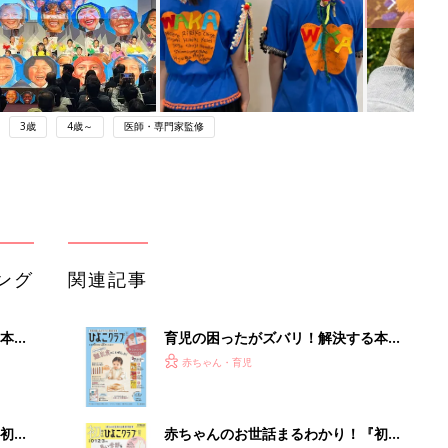
3歳
4歳～
医師・専門家監修
ング
関連記事
本
育児の困ったがズバリ！解決する本
2才
『ひよこクラブ 秋号』 4カ月～2才
赤ちゃん・育児
いっ
になるまで、育児に役立つ情報がいっ
ぱい！
初め
赤ちゃんのお世話まるわかり！『初め