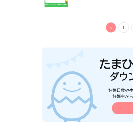
<
1
妊娠日数や
妊娠中か