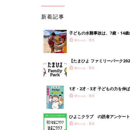
新着記事
子どもの水難事故は、7歳・14
まねく【専門家】
赤ちゃん・育児
【たまひよ ファミリーパーク20
赤ちゃん・育児
1才・2才・3才 子どもの力を伸
赤ちゃん・育児
ひよこクラブ の読者アンケート
赤ちゃん・育児