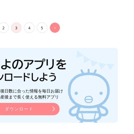
2
3
4
5
>
生後日数に合った情報を毎日お届け
ら産後まで長く使える無料アプリ
ダウンロード