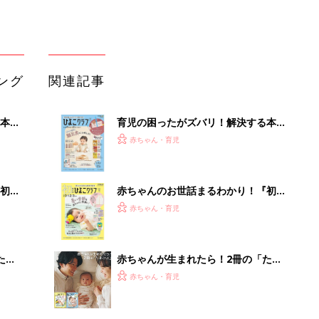
ング
関連記事
本
育児の困ったがズバリ！解決する本
2才
『ひよこクラブ 秋号』 4カ月～2才
赤ちゃん・育児
いっ
になるまで、育児に役立つ情報がいっ
ぱい！
初め
赤ちゃんのお世話まるわかり！『初め
大特
てのひよこクラブ 夏号』〈巻頭大特
赤ちゃん・育児
 お
集〉初めての授乳がうまくいく！ お
ブル
っぱい・ミルクの基本と夏のトラブル
解決テク
たま
赤ちゃんが生まれたら！2冊の「たま
ひよ」
赤ちゃん・育児