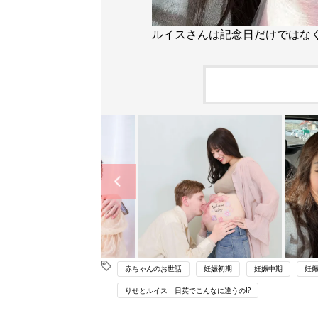
ルイスさんは記念日だけではな
赤ちゃんのお世話
妊娠初期
妊娠中期
妊
りせとルイス 日英でこんなに違うの!?