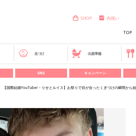
SHOP
内祝い
TOP
き
名づけ
出産準備
SNS
キャンペーン
【国際結婚YouTuber・りせとルイス】お祭りで目が合ったくぎづけの瞬間から