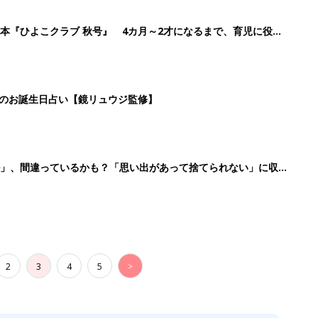
本『ひよこクラブ 秋号』 4カ月～2才になるまで、育児に役立
日のお誕生日占い【鏡リュウジ監修】
ル」、間違っているかも？「思い出があって捨てられない」に収納
2
3
4
5
>