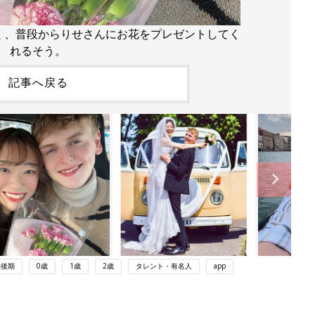
く、普段からりせさんにお花をプレゼントしてく
れるそう。
記事へ戻る
娠後期
0歳
1歳
2歳
タレント・有名人
app