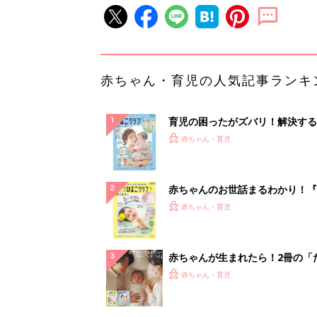
赤ちゃん・育児の人気記事ランキ
育児の困ったがズバリ！解決する
『ひよこクラブ 夏号』 4カ月～
赤ちゃん・育児
になるまで、育児に役立つ情報が
ぱい！
赤ちゃんのお世話まるわかり！『
てのひよこクラブ 夏号』〈巻頭
赤ちゃん・育児
集〉初めての授乳がうまくいく！
っぱい・ミルクの基本と夏のトラ
解決テク
赤ちゃんが生まれたら！2冊の「
ひよ」
赤ちゃん・育児