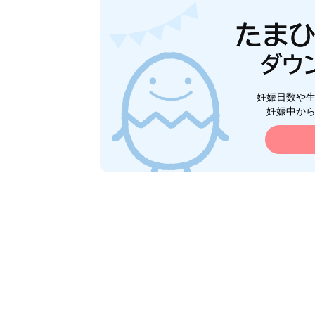
妊娠日数や
妊娠中か