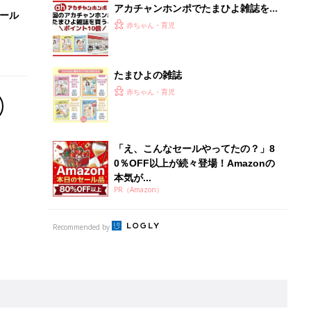
アカチャンホンポでたまひよ雑誌を買
セール
うとポイント10倍【期間限定】
赤ちゃん・育児
たまひよの雑誌
赤ちゃん・育児
「え、こんなセールやってたの？」8
0％OFF以上が続々登場！Amazonの
本気が...
PR（Amazon）
Recommended by