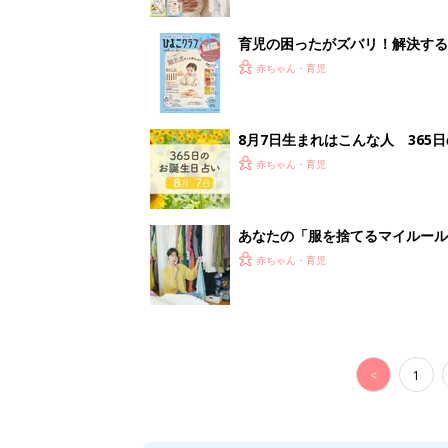
育児の困ったがズバリ！解決する
つ情報がいっぱい！
赤ちゃん・育児
8月7日生まれはこんな人 365
赤ちゃん・育児
あなたの「服を捨てるマイルー
スタイリストが喝！
赤ちゃん・育児
<
1