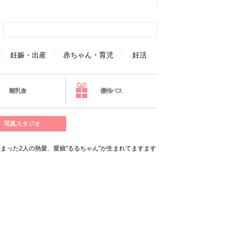
妊娠・出産
赤ちゃん・育児
妊活
離乳食
優待パス
写真スタジオ
始まった2人の熱愛、愛娘“るるちゃん”が生まれてますます