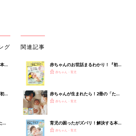
赤ちゃん・育児
 お
ブル
たま
育児の困ったがズバリ！解決する本
『ひよこクラブ 秋号』 4カ月～2才
赤ちゃん・育児
になるまで、育児に役立つ情報がいっ
ぱい！
まるごと1冊“出産準備”の本『たまご
送な
クラブ 夏号』〈スペシャル大特集〉
赤ちゃん・育児
夫婦で予習する 出産の教科書
アカチャンホンポでたまひよ雑誌を買
うとポイント10倍【期間限定】
赤ちゃん・育児
「今日の目玉商品は？」毎日変わるA
mazonタイムセールが見逃せない
PR（Amazon）