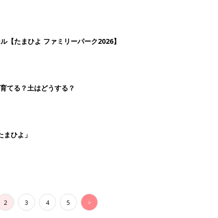
2
3
4
5
>
生後日数に合った情報を毎日お届け
ら産後まで長く使える無料アプリ
ダウンロード