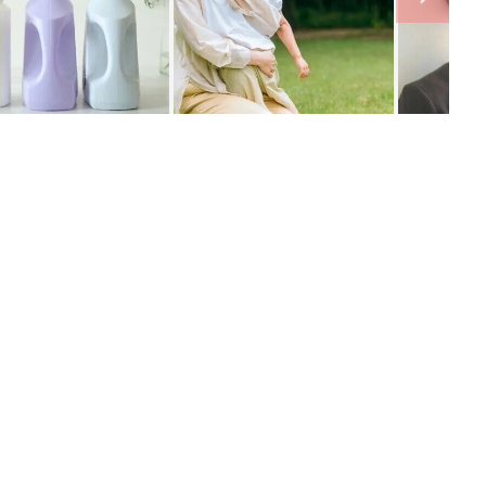
ング
関連記事
本
赤ちゃんのお世話まるわかり！『初め
2才
てのひよこクラブ 夏号』〈巻頭大特
赤ちゃん・育児
いっ
集〉初めての授乳がうまくいく！ お
っぱい・ミルクの基本と夏のトラブル
解決テク
初め
赤ちゃんが生まれたら！2冊の「たま
大特
ひよ」