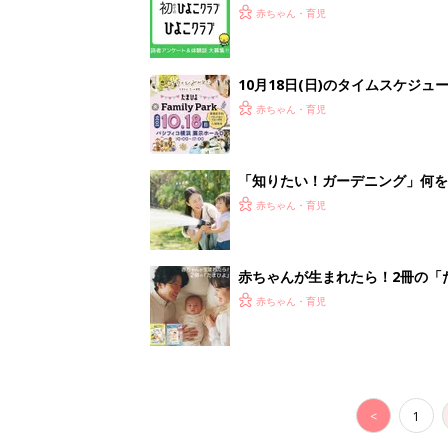
<
1
妊娠日数や
妊娠中か