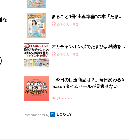
Recommended by
離乳食はいつから？進め方は？「たまひよ きほんの離
乳食」
授乳の悩みや初めての離乳食作りに役立つ
子育てとお金
につ
妊娠・出産・育児にかかる費用やもらえる補助
金・助成金を解説