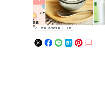
医師・専門家監修
app
赤ちゃん・育児の人気記事ランキ
育児の困ったがズバリ！解決する
『ひよこクラブ 夏号』 4カ月～
赤ちゃん・育児
になるまで、育児に役立つ情報が
ぱい！
赤ちゃんのお世話まるわかり！『
てのひよこクラブ 夏号』〈巻頭