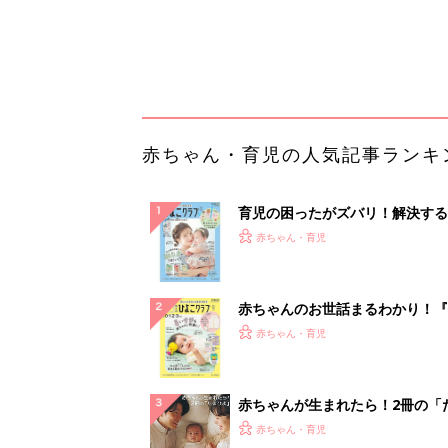
赤ちゃん・育児
集〉初めての授乳がうまくいく！
っぱい・ミルクの基本と夏のトラ
解決テク
赤ちゃんが生まれたら！2冊の「
ひよ」
赤ちゃん・育児
【あの会社も使ってる！】DM発
ら絶対チクタクメール便！
PR（チクタクメール便）
ランキングをもっと見る