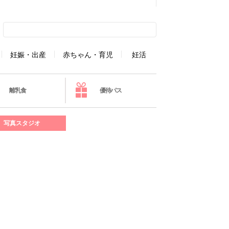
妊娠・出産
赤ちゃん・育児
妊活
離乳食
優待パス
写真スタジオ