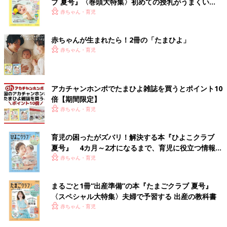
ブ 夏号』〈巻頭大特集〉初めての授乳がうまくい
く！ おっぱい・ミルクの基本と夏のトラブル 解決テ
赤ちゃん・育児
ク
赤ちゃんが生まれたら！2冊の「たまひよ」
赤ちゃん・育児
アカチャンホンポでたまひよ雑誌を買うとポイント10
倍【期間限定】
赤ちゃん・育児
育児の困ったがズバリ！解決する本『ひよこクラブ
夏号』 4カ月～2才になるまで、育児に役立つ情報が
いっぱい！
赤ちゃん・育児
まるごと1冊“出産準備”の本『たまごクラブ 夏号』
〈スペシャル大特集〉夫婦で予習する 出産の教科書
赤ちゃん・育児