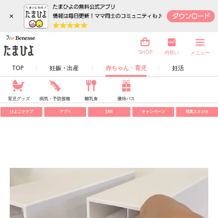
×
内祝い
SHOP
メニュー
TOP
妊娠・出産
赤ちゃん・育児
妊活
育児グッズ
病気・予防接種
離乳食
優待パス
ひよこクラブ
アプリ
SNS
キャンペーン
写真スタジオ