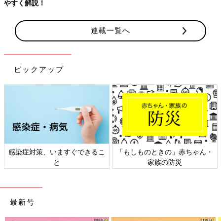
連載一覧へ
ピックアップ
策、いますぐできるこ
「もしものときの」赤ちゃん・
日本外来小
と
家族の防災
最新号