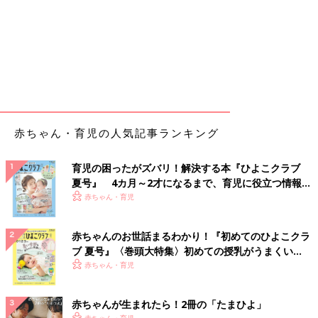
赤ちゃん・育児の人気記事ランキング
育児の困ったがズバリ！解決する本『ひよこクラブ
夏号』 4カ月～2才になるまで、育児に役立つ情報が
いっぱい！
赤ちゃん・育児
赤ちゃんのお世話まるわかり！『初めてのひよこクラ
ブ 夏号』〈巻頭大特集〉初めての授乳がうまくい
く！ おっぱい・ミルクの基本と夏のトラブル 解決テ
赤ちゃん・育児
ク
赤ちゃんが生まれたら！2冊の「たまひよ」
赤ちゃん・育児