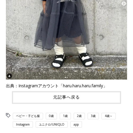
出典：Instagramアカウント「haru.haru.haru.family」
元記事へ戻る
ベビー・子ども服
0歳
1歳
2歳
3歳
4歳～
Instagram
ユニクロ/UNIQLO
app