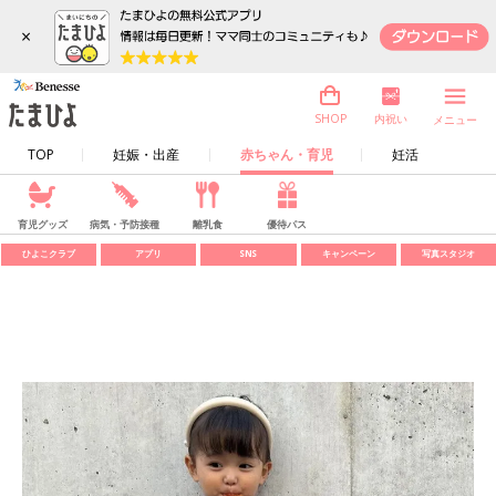
×
内祝い
SHOP
メニュー
TOP
妊娠・出産
赤ちゃん・育児
妊活
育児グッズ
病気・予防接種
離乳食
優待パス
ひよこクラブ
アプリ
SNS
キャンペーン
写真スタジオ