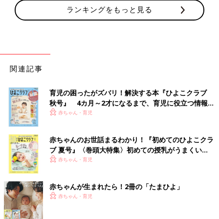
ランキングをもっと見る
関連記事
育児の困ったがズバリ！解決する本『ひよこクラブ
秋号』 4カ月～2才になるまで、育児に役立つ情報が
いっぱい！
赤ちゃん・育児
赤ちゃんのお世話まるわかり！『初めてのひよこクラ
ブ 夏号』〈巻頭大特集〉初めての授乳がうまくい
く！ おっぱい・ミルクの基本と夏のトラブル 解決テ
赤ちゃん・育児
ク
赤ちゃんが生まれたら！2冊の「たまひよ」
赤ちゃん・育児