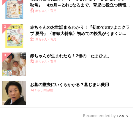
秋号』 4カ月～2才になるまで、育児に役立つ情報が
いっぱい！
赤ちゃん・育児
赤ちゃんのお世話まるわかり！『初めてのひよこクラ
ブ 夏号』〈巻頭大特集〉初めての授乳がうまくい
く！ おっぱい・ミルクの基本と夏のトラブル 解決テ
赤ちゃん・育児
ク
赤ちゃんが生まれたら！2冊の「たまひよ」
赤ちゃん・育児
お墓の撤去にいくらかかる？墓じまい費用
PR(くらしの話題)
Recommended by