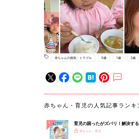
赤ちゃんの病気・トラブル
0歳
1歳
2歳
赤ちゃん・育児の人気記事ランキ
育児の困ったがズバリ！解決する
『ひよこクラブ 夏号』 4カ月～
赤ちゃん・育児
になるまで、育児に役立つ情報が