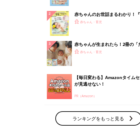
ぱい！
赤ちゃんのお世話まるわかり！『
てのひよこクラブ 夏号』〈巻頭
赤ちゃん・育児
集〉初めての授乳がうまくいく！
っぱい・ミルクの基本と夏のトラ
解決テク
赤ちゃんが生まれたら！2冊の「
ひよ」
赤ちゃん・育児
【毎日変わる】Amazonタイム
が見逃せない！
PR（Amazon）
ランキングをもっと見る