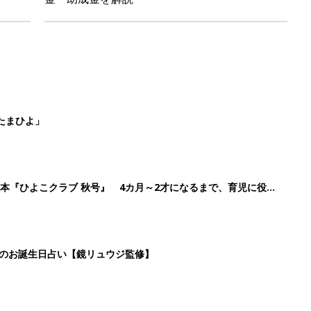
たまひよ」
本『ひよこクラブ 秋号』 4カ月～2才になるまで、育児に役立
日のお誕生日占い【鏡リュウジ監修】