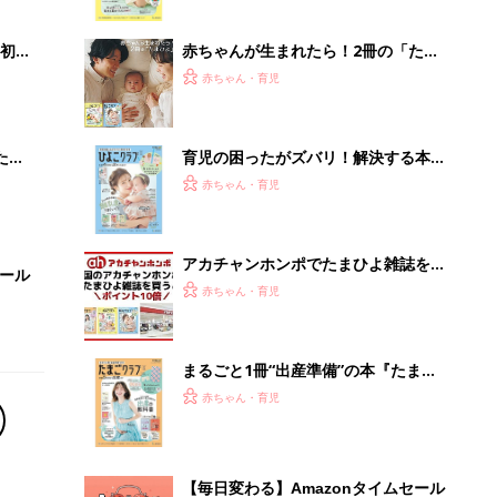
っぱい・ミルクの基本と夏のトラブル
解決テク
初め
赤ちゃんが生まれたら！2冊の「たま
大特
ひよ」
赤ちゃん・育児
 お
ブル
たま
育児の困ったがズバリ！解決する本
『ひよこクラブ 秋号』 4カ月～2才
赤ちゃん・育児
になるまで、育児に役立つ情報がいっ
ぱい！
アカチャンホンポでたまひよ雑誌を買
セール
うとポイント10倍【期間限定】
赤ちゃん・育児
まるごと1冊“出産準備”の本『たまご
クラブ 夏号』〈スペシャル大特集〉
赤ちゃん・育児
夫婦で予習する 出産の教科書
【毎日変わる】Amazonタイムセール