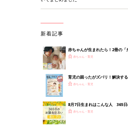
新着記事
赤ちゃんが生まれたら！2冊の「
赤ちゃん・育児
育児の困ったがズバリ！解決する
つ情報がいっぱい！
赤ちゃん・育児
8月7日生まれはこんな人 365
赤ちゃん・育児