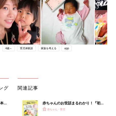
4歳～
育児体験談
家族を考える
app
ング
関連記事
本
赤ちゃんのお世話まるわかり！『初め
2才
てのひよこクラブ 夏号』〈巻頭大特
赤ちゃん・育児
いっ
集〉初めての授乳がうまくいく！ お