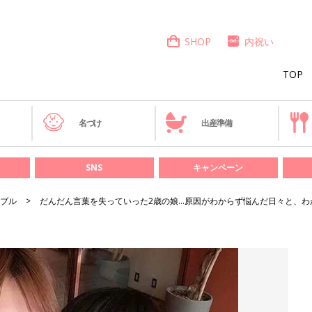
SHOP
内祝い
TOP
き
名づけ
出産準備
SNS
キャンペーン
ブル
だんだん言葉を失っていった2歳の娘…原因がわからず悩んだ日々と、