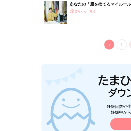
あなたの「服を捨てるマイルー
スタイリストが喝！
赤ちゃん・育児
<
1
妊娠日数や
妊娠中か