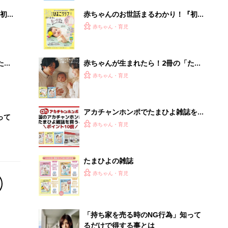
初め
赤ちゃんのお世話まるわかり！『初め
大特
てのひよこクラブ 夏号』〈巻頭大特
赤ちゃん・育児
 お
集〉初めての授乳がうまくいく！ お
ブル
っぱい・ミルクの基本と夏のトラブル
解決テク
たま
赤ちゃんが生まれたら！2冊の「たま
ひよ」
赤ちゃん・育児
アカチャンホンポでたまひよ雑誌を買
って
うとポイント10倍【期間限定】
赤ちゃん・育児
たまひよの雑誌
赤ちゃん・育児
「持ち家を売る時のNG行為」知って
るだけで得する事とは