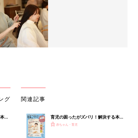
ング
関連記事
本
育児の困ったがズバリ！解決する本
2才
『ひよこクラブ 秋号』 4カ月～2才
赤ちゃん・育児
いっ
になるまで、育児に役立つ情報がいっ
ぱい！