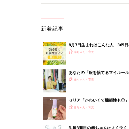
新着記事
8月7日生まれはこんな人 365
赤ちゃん・育児
あなたの「服を捨てるマイルー
スタイリストが喝！
赤ちゃん・育児
セリア「かわいくて機能性も◎」
赤ちゃん・育児
生後3週目の赤ちゃんはよく泣く