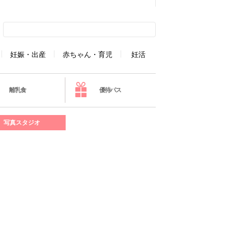
妊娠・出産
赤ちゃん・育児
妊活
離乳食
優待パス
写真スタジオ