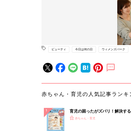
ビューティ
今日は何の日
ウィメンズパーク
赤ちゃん・育児の人気記事ランキ
育児の困ったがズバリ！解決する
『ひよこクラブ 秋号』 4カ月～
赤ちゃん・育児
になるまで、育児に役立つ情報が
ぱい！