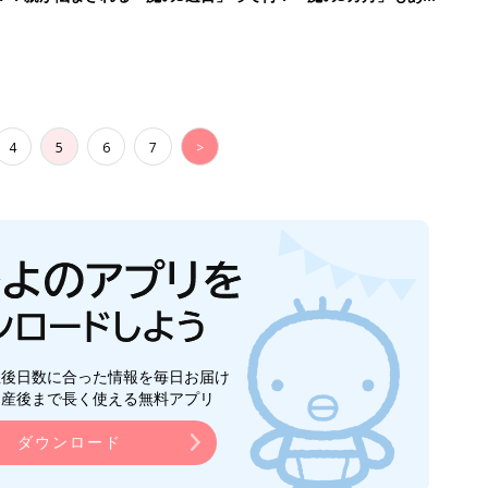
4
5
6
7
>
生後日数に合った情報を毎日お届け
ら産後まで長く使える無料アプリ
ダウンロード