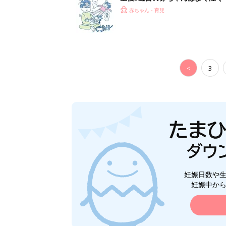
って本当？【専門家】
赤ちゃん・育児
<
3
妊娠日数や
妊娠中か