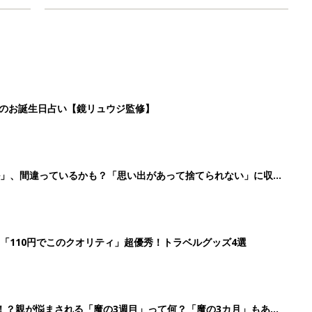
日のお誕生日占い【鏡リュウジ監修】
ル」、間違っているかも？「思い出があって捨てられない」に収納
「110円でこのクオリティ」超優秀！トラベルグッズ4選
！？親が悩まされる「魔の3週目」って何？「魔の3カ月」もある