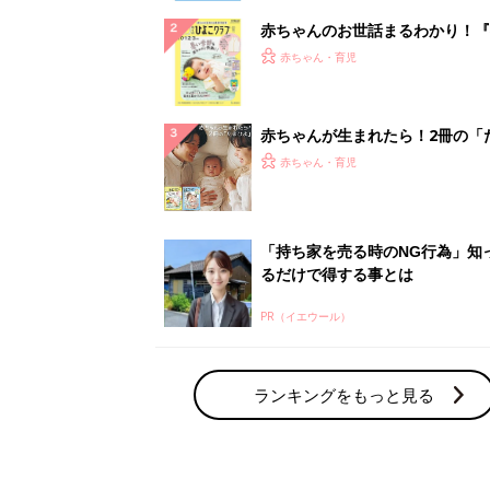
赤ちゃんのお世話まるわかり！『
てのひよこクラブ 夏号』〈巻頭
赤ちゃん・育児
集〉初めての授乳がうまくいく！
っぱい・ミルクの基本と夏のトラ
解決テク
赤ちゃんが生まれたら！2冊の「
ひよ」
赤ちゃん・育児
「持ち家を売る時のNG行為」知
るだけで得する事とは
PR（イエウール）
ランキングをもっと見る