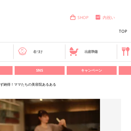
SHOP
内祝い
TOP
き
名づけ
出産準備
SNS
キャンペーン
ず納得！ママたちの美容院あるある