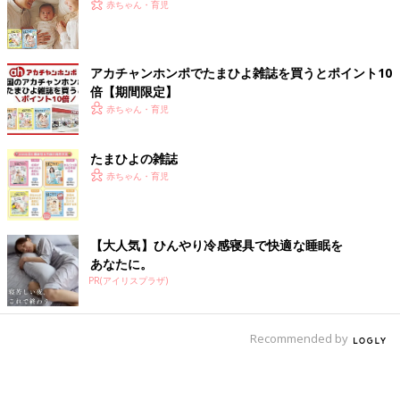
赤ちゃん・育児
アカチャンホンポでたまひよ雑誌を買うとポイント10
倍【期間限定】
赤ちゃん・育児
たまひよの雑誌
赤ちゃん・育児
【大人気】ひんやり冷感寝具で快適な睡眠を
あなたに。
PR(アイリスプラザ)
Recommended by