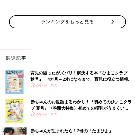
ランキングをもっと見る
関連記事
育児の困ったがズバリ！解決する本『ひよこクラブ
秋号』 4カ月～2才になるまで、育児に役立つ情報が
いっぱい！
赤ちゃん・育児
赤ちゃんのお世話まるわかり！『初めてのひよこクラ
ブ 夏号』〈巻頭大特集〉初めての授乳がうまくい
く！ おっぱい・ミルクの基本と夏のトラブル 解決テ
赤ちゃん・育児
ク
赤ちゃんが生まれたら！2冊の「たまひよ」