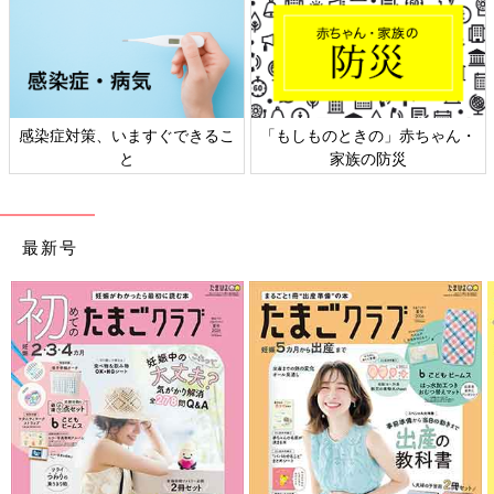
ん・
日本外来小児科学会リーフレッ
六星占術 細木かおりさんの
ト検討会
相談
最新号