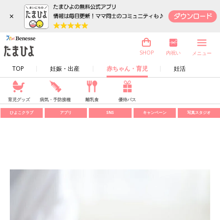
×
内祝い
SHOP
メニュー
TOP
妊娠・出産
赤ちゃん・育児
妊活
育児グッズ
病気・予防接種
離乳食
優待パス
ひよこクラブ
アプリ
SNS
キャンペーン
写真スタジオ