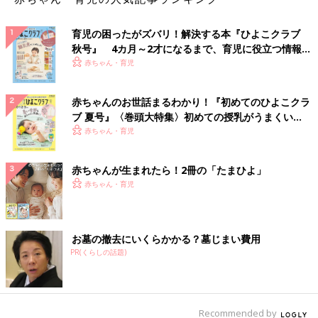
育児の困ったがズバリ！解決する本『ひよこクラブ
秋号』 4カ月～2才になるまで、育児に役立つ情報が
いっぱい！
赤ちゃん・育児
赤ちゃんのお世話まるわかり！『初めてのひよこクラ
ブ 夏号』〈巻頭大特集〉初めての授乳がうまくい
く！ おっぱい・ミルクの基本と夏のトラブル 解決テ
赤ちゃん・育児
ク
赤ちゃんが生まれたら！2冊の「たまひよ」
赤ちゃん・育児
お墓の撤去にいくらかかる？墓じまい費用
PR(くらしの話題)
Recommended by