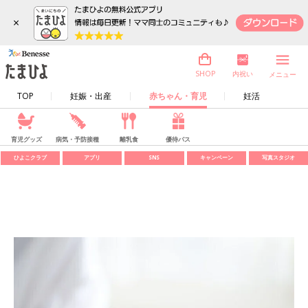
×
内祝い
SHOP
メニュー
TOP
妊娠・出産
赤ちゃん・育児
妊活
育児グッズ
病気・予防接種
離乳食
優待パス
ひよこクラブ
アプリ
SNS
キャンペーン
写真スタジオ