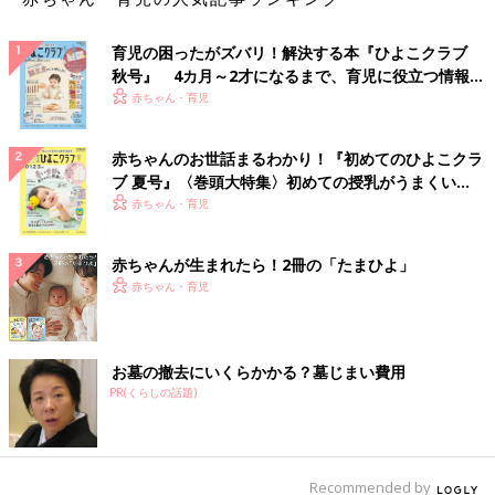
育児の困ったがズバリ！解決する本『ひよこクラブ
秋号』 4カ月～2才になるまで、育児に役立つ情報が
いっぱい！
赤ちゃん・育児
赤ちゃんのお世話まるわかり！『初めてのひよこクラ
ブ 夏号』〈巻頭大特集〉初めての授乳がうまくい
く！ おっぱい・ミルクの基本と夏のトラブル 解決テ
赤ちゃん・育児
ク
赤ちゃんが生まれたら！2冊の「たまひよ」
赤ちゃん・育児
お墓の撤去にいくらかかる？墓じまい費用
PR(くらしの話題)
Recommended by