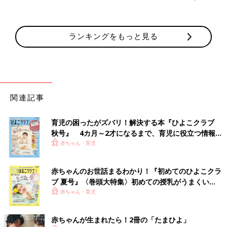
ランキングをもっと見る
関連記事
育児の困ったがズバリ！解決する本『ひよこクラブ
秋号』 4カ月～2才になるまで、育児に役立つ情報が
いっぱい！
赤ちゃん・育児
赤ちゃんのお世話まるわかり！『初めてのひよこクラ
ブ 夏号』〈巻頭大特集〉初めての授乳がうまくい
く！ おっぱい・ミルクの基本と夏のトラブル 解決テ
赤ちゃん・育児
ク
赤ちゃんが生まれたら！2冊の「たまひよ」