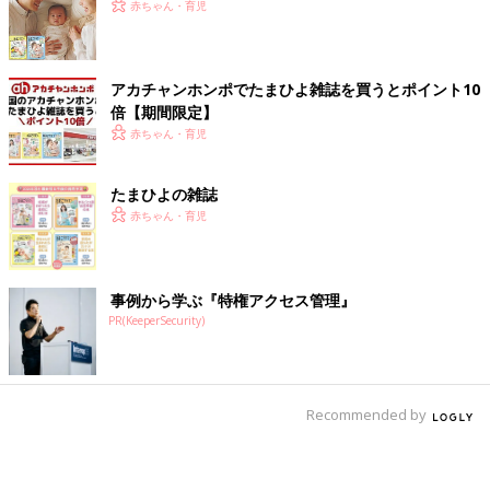
赤ちゃん・育児
アカチャンホンポでたまひよ雑誌を買うとポイント10
倍【期間限定】
赤ちゃん・育児
たまひよの雑誌
赤ちゃん・育児
事例から学ぶ『特権アクセス管理』
PR(KeeperSecurity)
Recommended by