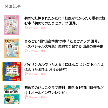
関連記事
初めて妊娠されたかたに！妊娠がわかったら最初に読
む本『初めてのたまごクラブ 夏号』
赤ちゃん・育児
まるごと1冊“出産準備”の本『たまごクラブ 夏号』
〈スペシャル大特集〉夫婦で予習する 出産の教科書
赤ちゃん・育児
バイリンガルでうたえる！にほんご えいご おうたえ
ほん（たまひよ おうた絵本）
赤ちゃん・育児
初めてのひよこクラブ増刊「離乳食1年生 1皿作るだ
け！オールインワン​レシピ」
赤ちゃん・育児