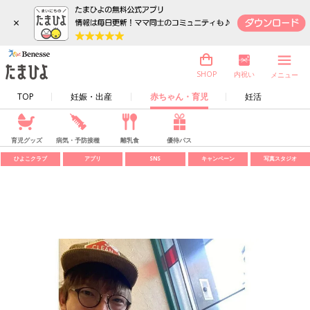
×
内祝い
SHOP
メニュー
TOP
妊娠・出産
赤ちゃん・育児
妊活
育児グッズ
病気・予防接種
離乳食
優待パス
ひよこクラブ
アプリ
SNS
キャンペーン
写真スタジオ