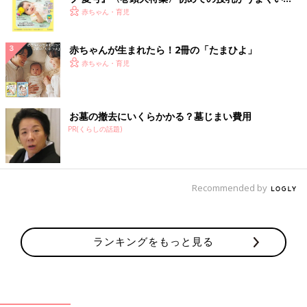
く！ おっぱい・ミルクの基本と夏のトラブル 解決テ
赤ちゃん・育児
ク
赤ちゃんが生まれたら！2冊の「たまひよ」
赤ちゃん・育児
お墓の撤去にいくらかかる？墓じまい費用
PR(くらしの話題)
Recommended by
ランキングをもっと見る