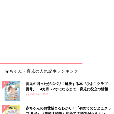
赤ちゃん・育児の人気記事ランキング
育児の困ったがズバリ！解決する本『ひよこクラブ
夏号』 4カ月～2才になるまで、育児に役立つ情報が
いっぱい！
赤ちゃん・育児
赤ちゃんのお世話まるわかり！『初めてのひよこクラ
ブ 夏号』〈巻頭大特集〉初めての授乳がうまくい