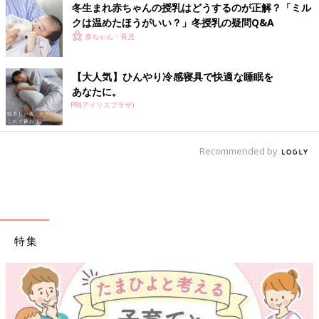
冬生まれ赤ちゃんの授乳はどうするのが正解？「ミル
クは温めたほうがいい？」冬授乳の疑問Q&A
赤ちゃん・育児
【大人気】ひんやり冷感寝具で快適な睡眠を
あなたに。
PR(アイリスプラザ)
Recommended by
特集