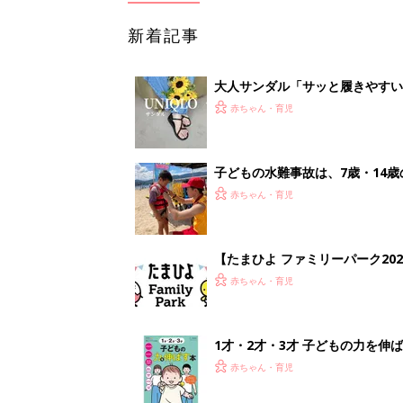
新着記事
大人サンダル「サッと履きやすい
赤ちゃん・育児
子どもの水難事故は、7歳・14
まねく【専門家】
赤ちゃん・育児
【たまひよ ファミリーパーク20
赤ちゃん・育児
1才・2才・3才 子どもの力を伸
赤ちゃん・育児