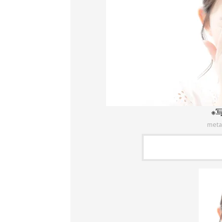
※
meta