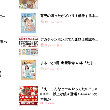
 お
ブル
たま
育児の困ったがズバリ！解決する本
『ひよこクラブ 秋号』 4カ月～2才
赤ちゃん・育児
になるまで、育児に役立つ情報がいっ
ぱい！
アカチャンホンポでたまひよ雑誌を買
運べ
うとポイント10倍【期間限定】
赤ちゃん・育児
まるごと1冊“出産準備”の本『たまご
クラブ 夏号』〈スペシャル大特集〉
赤ちゃん・育児
夫婦で予習する 出産の教科書
「え、こんなセールやってたの？」8
0％OFF以上が続々登場！Amazonの
本気が...
PR（Amazon）