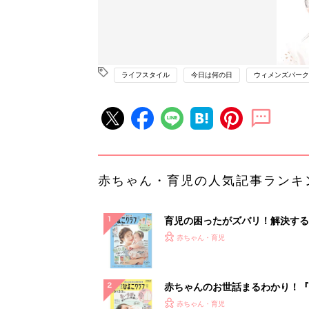
ライフスタイル
今日は何の日
ウィメンズパーク
赤ちゃん・育児の人気記事ランキ
育児の困ったがズバリ！解決する
『ひよこクラブ 夏号』 4カ月～
赤ちゃん・育児
になるまで、育児に役立つ情報が
ぱい！
赤ちゃんのお世話まるわかり！『
てのひよこクラブ 夏号』〈巻頭
赤ちゃん・育児