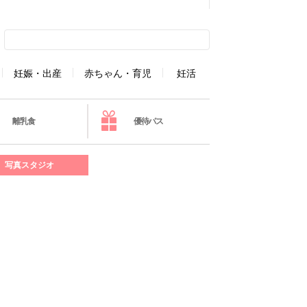
妊娠・出産
赤ちゃん・育児
妊活
離乳食
優待パス
写真スタジオ