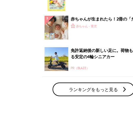
集〉初めての授乳がうまくいく！
っぱい・ミルクの基本と夏のトラ
解決テク
赤ちゃんが生まれたら！2冊の「
ひよ」
赤ちゃん・育児
免許返納後の新しい足に。荷物も
る安定の4輪シニアカー
PR（BLAZE）
ランキングをもっと見る