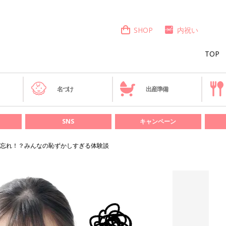
SHOP
内祝い
TOP
き
名づけ
出産準備
SNS
キャンペーン
忘れ！？みんなの恥ずかしすぎる体験談