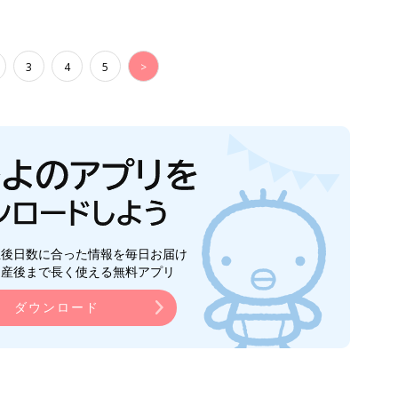
3
4
5
>
生後日数に合った情報を毎日お届け
ら産後まで長く使える無料アプリ
ダウンロード