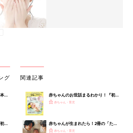
ング
関連記事
本
赤ちゃんのお世話まるわかり！『初め
2才
てのひよこクラブ 夏号』〈巻頭大特
赤ちゃん・育児
いっ
集〉初めての授乳がうまくいく！ お
っぱい・ミルクの基本と夏のトラブル
解決テク
初め
赤ちゃんが生まれたら！2冊の「たま
大特
ひよ」
赤ちゃん・育児