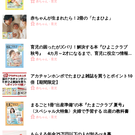
く！ おっぱい・ミルクの基本と夏のトラブル 解決テ
赤ちゃん・育児
ク
赤ちゃんが生まれたら！2冊の「たまひよ」
赤ちゃん・育児
育児の困ったがズバリ！解決する本『ひよこクラブ
秋号』 4カ月～2才になるまで、育児に役立つ情報が
いっぱい！
赤ちゃん・育児
アカチャンホンポでたまひよ雑誌を買うとポイント10
倍【期間限定】
赤ちゃん・育児
まるごと1冊“出産準備”の本『たまごクラブ 夏号』
〈スペシャル大特集〉夫婦で予習する 出産の教科書
赤ちゃん・育児
もらえる年金25万円以下の人が知るべき事