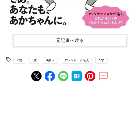
元記事へ戻る
2歳
3歳
4歳～
タレント・有名人
app