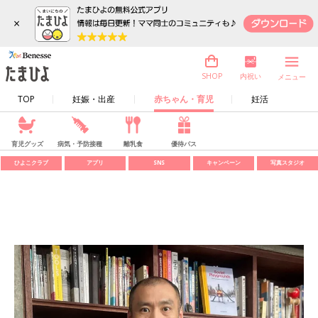
×
内祝い
SHOP
メニュー
TOP
妊娠・出産
赤ちゃん・育児
妊活
育児グッズ
病気・予防接種
離乳食
優待パス
ひよこクラブ
アプリ
SNS
キャンペーン
写真スタジオ