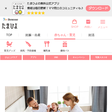
×
内祝い
SHOP
メニュー
TOP
妊娠・出産
赤ちゃん・育児
妊活
育児グッズ
病気・予防接種
離乳食
優待パス
ひよこクラブ
アプリ
SNS
キャンペーン
写真スタジオ