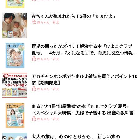
ク
赤ちゃんが生まれたら！2冊の「たまひよ」
赤ちゃん・育児
育児の困ったがズバリ！解決する本『ひよこクラブ
夏号』 4カ月～2才になるまで、育児に役立つ情報が
いっぱい！
赤ちゃん・育児
アカチャンホンポでたまひよ雑誌を買うとポイント10
倍【期間限定】
赤ちゃん・育児
まるごと1冊“出産準備”の本『たまごクラブ 夏号』
〈スペシャル大特集〉夫婦で予習する 出産の教科書
赤ちゃん・育児
大人の旅は、心のゆとりから。 新しい旅の