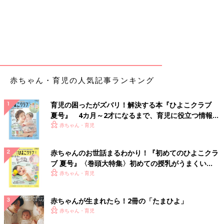
赤ちゃん・育児の人気記事ランキング
育児の困ったがズバリ！解決する本『ひよこクラブ
夏号』 4カ月～2才になるまで、育児に役立つ情報が
いっぱい！
赤ちゃん・育児
赤ちゃんのお世話まるわかり！『初めてのひよこクラ
ブ 夏号』〈巻頭大特集〉初めての授乳がうまくい
く！ おっぱい・ミルクの基本と夏のトラブル 解決テ
赤ちゃん・育児
ク
赤ちゃんが生まれたら！2冊の「たまひよ」
赤ちゃん・育児