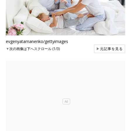
evgenyatamanenko/gettyimages
▼
次の画像は下へスクロール (1/3)
▶
元記事を見る