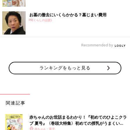
お墓の撤去にいくらかかる？墓じまい費用
PR(くらしの話題)
Recommended by
ランキングをもっと見る
関連記事
赤ちゃんのお世話まるわかり！『初めてのひよこクラ
ブ 夏号』〈巻頭大特集〉初めての授乳がうまくい
く！ おっぱい・ミルクの基本と夏のトラブル 解決テ
赤ちゃん・育児