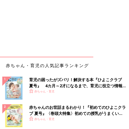
赤ちゃん・育児の人気記事ランキング
育児の困ったがズバリ！解決する本『ひよこクラブ
夏号』 4カ月～2才になるまで、育児に役立つ情報が
いっぱい！
赤ちゃん・育児
赤ちゃんのお世話まるわかり！『初めてのひよこクラ
ブ 夏号』〈巻頭大特集〉初めての授乳がうまくい
く！ おっぱい・ミルクの基本と夏のトラブル 解決テ
赤ちゃん・育児
ク