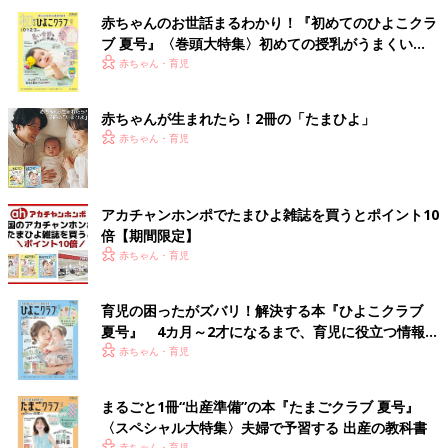
赤ちゃんのお世話まるわかり！『初めてのひよこクラ
ブ 夏号』〈巻頭大特集〉初めての授乳がうまくい
く！ おっぱい・ミルクの基本と夏のトラブル 解決テ
赤ちゃん・育児
ク
赤ちゃんが生まれたら！2冊の「たまひよ」
赤ちゃん・育児
アカチャンホンポでたまひよ雑誌を買うとポイント10
倍【期間限定】
赤ちゃん・育児
育児の困ったがズバリ！解決する本『ひよこクラブ
夏号』 4カ月～2才になるまで、育児に役立つ情報が
いっぱい！
赤ちゃん・育児
まるごと1冊“出産準備”の本『たまごクラブ 夏号』
〈スペシャル大特集〉夫婦で予習する 出産の教科書
赤ちゃん・育児