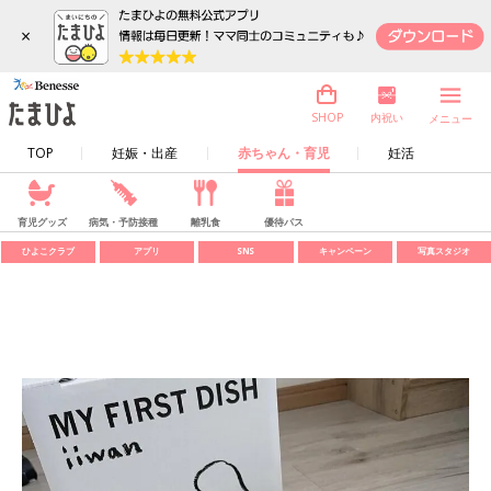
×
内祝い
SHOP
メニュー
TOP
妊娠・出産
赤ちゃん・育児
妊活
育児グッズ
病気・予防接種
離乳食
優待パス
ひよこクラブ
アプリ
SNS
キャンペーン
写真スタジオ