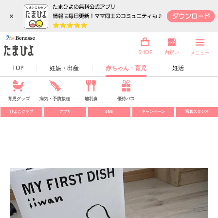
×
内祝い
SHOP
メニュー
TOP
妊娠・出産
赤ちゃん・育児
妊活
育児グッズ
病気・予防接種
離乳食
優待パス
ひよこクラブ
アプリ
SNS
キャンペーン
写真スタジオ