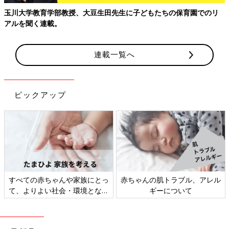
【親子で出会う、はじめての景色】成田空港から広がる親子のおで
かけガイド
連載一覧へ
ピックアップ
妊娠・育児期は「時短テク、家
新米ママ・パパ向け「マネー講
事」＆「小掃除」
座」