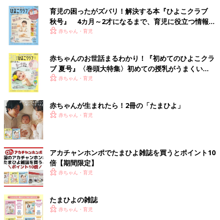
育児の困ったがズバリ！解決する本『ひよこクラブ
秋号』 4カ月～2才になるまで、育児に役立つ情報が
いっぱい！
赤ちゃん・育児
赤ちゃんのお世話まるわかり！『初めてのひよこクラ
ブ 夏号』〈巻頭大特集〉初めての授乳がうまくい
く！ おっぱい・ミルクの基本と夏のトラブル 解決テ
赤ちゃん・育児
ク
赤ちゃんが生まれたら！2冊の「たまひよ」
赤ちゃん・育児
アカチャンホンポでたまひよ雑誌を買うとポイント10
倍【期間限定】
赤ちゃん・育児
たまひよの雑誌
赤ちゃん・育児