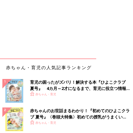
赤ちゃん・育児の人気記事ランキング
育児の困ったがズバリ！解決する本『ひよこクラブ
夏号』 4カ月～2才になるまで、育児に役立つ情報が
いっぱい！
赤ちゃん・育児
赤ちゃんのお世話まるわかり！『初めてのひよこクラ
ブ 夏号』〈巻頭大特集〉初めての授乳がうまくい
く！ おっぱい・ミルクの基本と夏のトラブル 解決テ
赤ちゃん・育児
ク