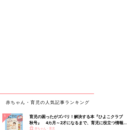
赤ちゃん・育児の人気記事ランキング
育児の困ったがズバリ！解決する本『ひよこクラブ
秋号』 4カ月～2才になるまで、育児に役立つ情報が
いっぱい！
赤ちゃん・育児