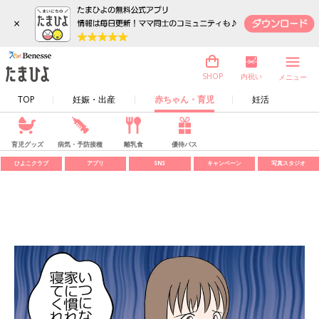
×
内祝い
SHOP
メニュー
TOP
妊娠・出産
赤ちゃん・育児
妊活
育児グッズ
病気・予防接種
離乳食
優待パス
ひよこクラブ
アプリ
SNS
キャンペーン
写真スタジオ