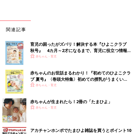
関連記事
育児の困ったがズバリ！解決する本『ひよこクラブ
秋号』 4カ月～2才になるまで、育児に役立つ情報が
いっぱい！
赤ちゃん・育児
赤ちゃんのお世話まるわかり！『初めてのひよこクラ
ブ 夏号』〈巻頭大特集〉初めての授乳がうまくい
く！ おっぱい・ミルクの基本と夏のトラブル 解決テ
赤ちゃん・育児
ク
赤ちゃんが生まれたら！2冊の「たまひよ」
赤ちゃん・育児
アカチャンホンポでたまひよ雑誌を買うとポイント10