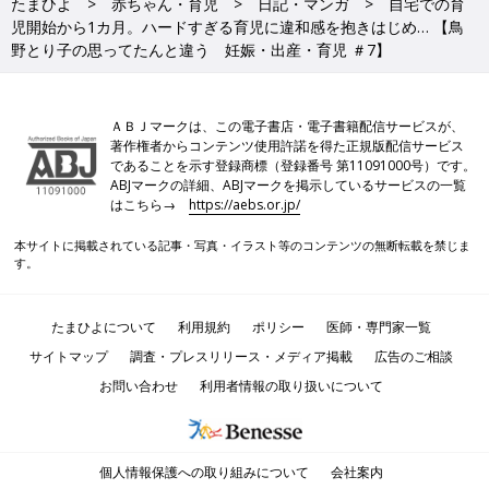
たまひよ
赤ちゃん・育児
日記・マンガ
自宅での育
児開始から1カ月。ハードすぎる育児に違和感を抱きはじめ… 【鳥
野とり子の思ってたんと違う 妊娠・出産・育児 ＃7】
ＡＢＪマークは、この電子書店・電子書籍配信サービスが、
著作権者からコンテンツ使用許諾を得た正規版配信サービス
であることを示す登録商標（登録番号 第11091000号）です。
ABJマークの詳細、ABJマークを掲示しているサービスの一覧
はこちら→
https://aebs.or.jp/
本サイトに掲載されている記事・写真・イラスト等のコンテンツの無断転載を禁じま
す。
たまひよについて
利用規約
ポリシー
医師・専門家一覧
サイトマップ
調査・プレスリリース・メディア掲載
広告のご相談
お問い合わせ
利用者情報の取り扱いについて
個人情報保護への取り組みについて
会社案内