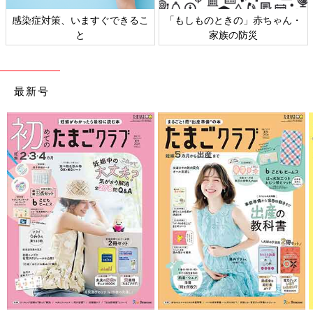
」赤ちゃん・
日本外来小児科学会リーフレッ
六星占術 細木かお
防災
ト検討会
相談
最新号