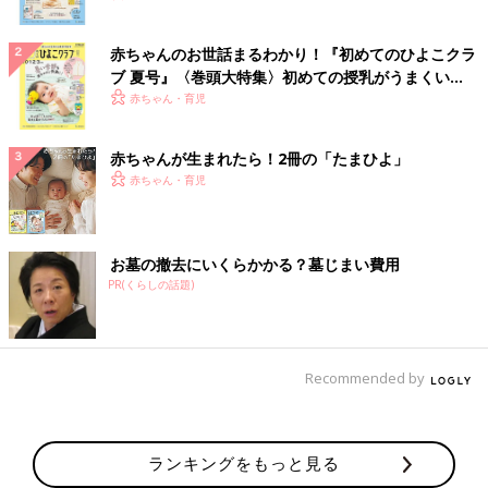
赤ちゃんのお世話まるわかり！『初めてのひよこクラ
ブ 夏号』〈巻頭大特集〉初めての授乳がうまくい
く！ おっぱい・ミルクの基本と夏のトラブル 解決テ
赤ちゃん・育児
ク
赤ちゃんが生まれたら！2冊の「たまひよ」
赤ちゃん・育児
お墓の撤去にいくらかかる？墓じまい費用
PR(くらしの話題)
Recommended by
ランキングをもっと見る