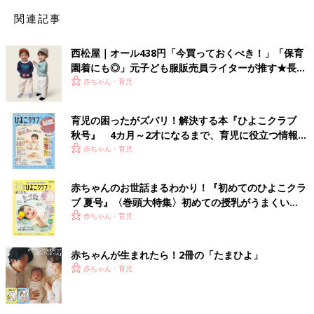
関連記事
西松屋｜オール438円「今買っておくべき！」「保育
園着にも◎」元子ども服販売員ライターが推す★長袖
Tシャツ5選
赤ちゃん・育児
育児の困ったがズバリ！解決する本『ひよこクラブ
秋号』 4カ月～2才になるまで、育児に役立つ情報が
いっぱい！
赤ちゃん・育児
赤ちゃんのお世話まるわかり！『初めてのひよこクラ
ブ 夏号』〈巻頭大特集〉初めての授乳がうまくい
く！ おっぱい・ミルクの基本と夏のトラブル 解決テ
赤ちゃん・育児
ク
赤ちゃんが生まれたら！2冊の「たまひよ」
赤ちゃん・育児