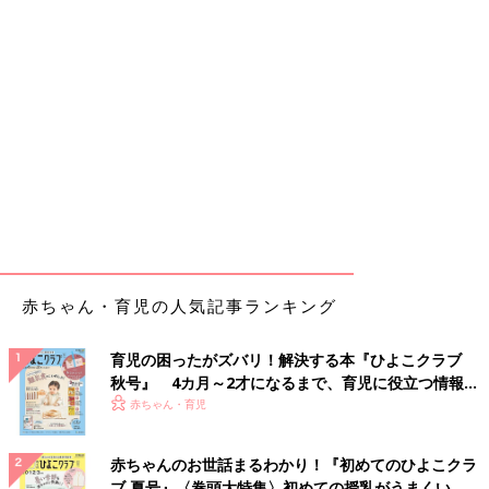
赤ちゃん・育児の人気記事ランキング
育児の困ったがズバリ！解決する本『ひよこクラブ
秋号』 4カ月～2才になるまで、育児に役立つ情報が
いっぱい！
赤ちゃん・育児
赤ちゃんのお世話まるわかり！『初めてのひよこクラ
ブ 夏号』〈巻頭大特集〉初めての授乳がうまくい