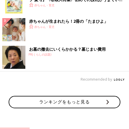
く！ おっぱい・ミルクの基本と夏のトラブル 解決テ
赤ちゃん・育児
ク
赤ちゃんが生まれたら！2冊の「たまひよ」
赤ちゃん・育児
お墓の撤去にいくらかかる？墓じまい費用
PR(くらしの話題)
Recommended by
ランキングをもっと見る