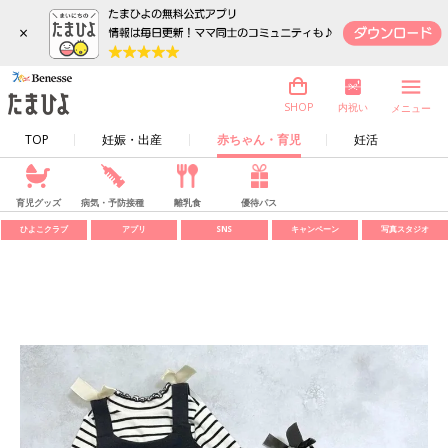
×
内祝い
SHOP
メニュー
TOP
妊娠・出産
赤ちゃん・育児
妊活
育児グッズ
病気・予防接種
離乳食
優待パス
ひよこクラブ
アプリ
SNS
キャンペーン
写真スタジオ