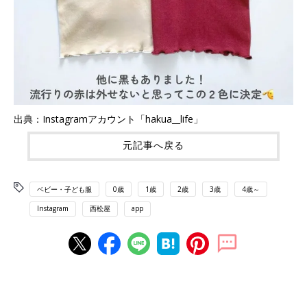
出典：Instagramアカウント「hakua__life」
元記事へ戻る
ベビー・子ども服
0歳
1歳
2歳
3歳
4歳～
Instagram
西松屋
app