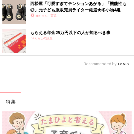
西松屋「可愛すぎてテンションあがる」「機能性も
◎」元子ども服販売員ライター厳選★冬小物4選
赤ちゃん・育児
もらえる年金25万円以下の人が知るべき事
PR(くらしの話題)
Recommended by
特集