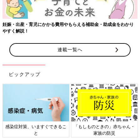
児にかかる費用やもらえる補助金・助成金をわかり
【ワクチン接種
連載一覧へ
ピックアップ
、いますぐできるこ
「もしものときの」赤ちゃん・
日本外来小児
と
家族の防災
ト