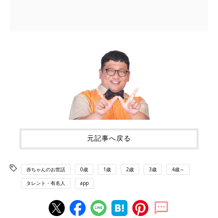
元記事へ戻る
赤ちゃんのお世話
0歳
1歳
2歳
3歳
4歳～
タレント・有名人
app