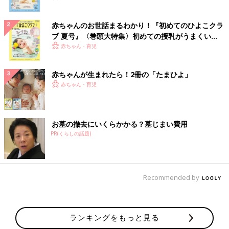
赤ちゃんのお世話まるわかり！『初めてのひよこクラ
ブ 夏号』〈巻頭大特集〉初めての授乳がうまくい
く！ おっぱい・ミルクの基本と夏のトラブル 解決テ
赤ちゃん・育児
ク
赤ちゃんが生まれたら！2冊の「たまひよ」
赤ちゃん・育児
お墓の撤去にいくらかかる？墓じまい費用
PR(くらしの話題)
Recommended by
ランキングをもっと見る