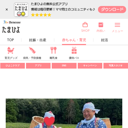
×
内祝い
SHOP
メニュー
TOP
妊娠・出産
赤ちゃん・育児
妊活
育児グッズ
病気・予防接種
離乳食
優待パス
ひよこクラブ
アプリ
SNS
キャンペーン
写真スタジオ