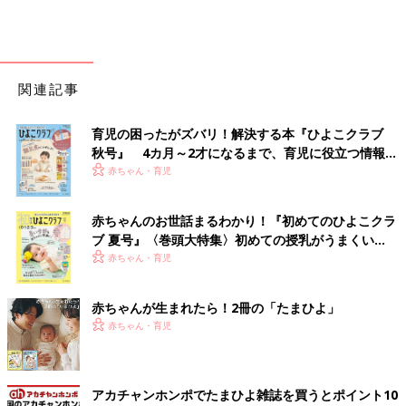
関連記事
育児の困ったがズバリ！解決する本『ひよこクラブ
秋号』 4カ月～2才になるまで、育児に役立つ情報が
いっぱい！
赤ちゃん・育児
赤ちゃんのお世話まるわかり！『初めてのひよこクラ
ブ 夏号』〈巻頭大特集〉初めての授乳がうまくい
く！ おっぱい・ミルクの基本と夏のトラブル 解決テ
赤ちゃん・育児
ク
赤ちゃんが生まれたら！2冊の「たまひよ」
赤ちゃん・育児
アカチャンホンポでたまひよ雑誌を買うとポイント10