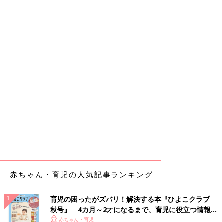
赤ちゃん・育児の人気記事ランキング
育児の困ったがズバリ！解決する本『ひよこクラブ
秋号』 4カ月～2才になるまで、育児に役立つ情報が
いっぱい！
赤ちゃん・育児