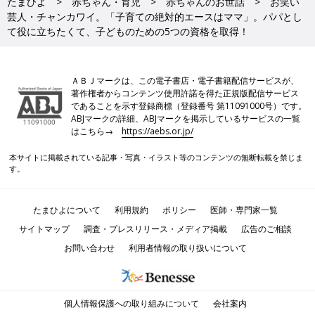
たまひよ
赤ちゃん・育児
赤ちゃんのお世話
お笑い
芸人・チャンカワイ。「子育ての絶対的エースはママ」。パパとし
て役に立ちたくて、子どものための5つの資格を取得！
ＡＢＪマークは、この電子書店・電子書籍配信サービスが、
著作権者からコンテンツ使用許諾を得た正規版配信サービス
であることを示す登録商標（登録番号 第11091000号）です。
ABJマークの詳細、ABJマークを掲示しているサービスの一覧
はこちら→
https://aebs.or.jp/
本サイトに掲載されている記事・写真・イラスト等のコンテンツの無断転載を禁じま
す。
たまひよについて
利用規約
ポリシー
医師・専門家一覧
サイトマップ
調査・プレスリリース・メディア掲載
広告のご相談
お問い合わせ
利用者情報の取り扱いについて
個人情報保護への取り組みについて
会社案内