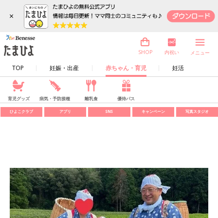
×
内祝い
SHOP
メニュー
TOP
妊娠・出産
赤ちゃん・育児
妊活
育児グッズ
病気・予防接種
離乳食
優待パス
ひよこクラブ
アプリ
SNS
キャンペーン
写真スタジオ