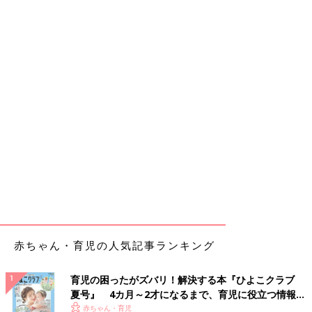
赤ちゃん・育児の人気記事ランキング
育児の困ったがズバリ！解決する本『ひよこクラブ
夏号』 4カ月～2才になるまで、育児に役立つ情報が
いっぱい！
赤ちゃん・育児