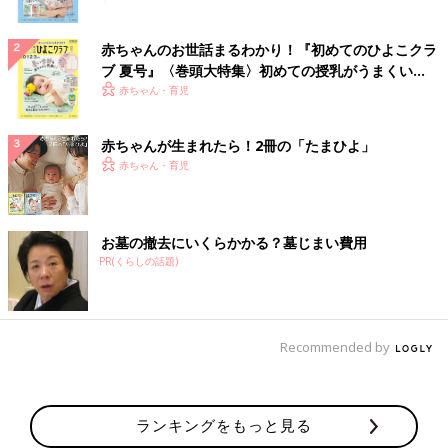
赤ちゃんのお世話まるわかり！『初めてのひよこクラ
ブ 夏号』〈巻頭大特集〉初めての授乳がうまくい
く！ おっぱい・ミルクの基本と夏のトラブル 解決テ
赤ちゃん・育児
ク
赤ちゃんが生まれたら！2冊の「たまひよ」
赤ちゃん・育児
お墓の撤去にいくらかかる？墓じまい費用
PR(くらしの話題)
Recommended by
ランキングをもっと見る