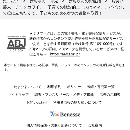
たまひよ
赤ちゃん・育児
赤ちゃんのお世話
お笑い
芸人・チャンカワイ。「子育ての絶対的エースはママ」。パパとし
て役に立ちたくて、子どものための5つの資格を取得！
ＡＢＪマークは、この電子書店・電子書籍配信サービスが、
著作権者からコンテンツ使用許諾を得た正規版配信サービス
であることを示す登録商標（登録番号 第11091000号）です。
ABJマークの詳細、ABJマークを掲示しているサービスの一覧
はこちら→
https://aebs.or.jp/
本サイトに掲載されている記事・写真・イラスト等のコンテンツの無断転載を禁じま
す。
たまひよについて
利用規約
ポリシー
医師・専門家一覧
サイトマップ
調査・プレスリリース・メディア掲載
広告のご相談
お問い合わせ
利用者情報の取り扱いについて
個人情報保護への取り組みについて
会社案内