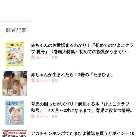
関連記事
赤ちゃんのお世話まるわかり！『初めてのひよこクラ
ブ 夏号』〈巻頭大特集〉初めての授乳がうまくい
く！ おっぱい・ミルクの基本と夏のトラブル 解決テ
赤ちゃん・育児
ク
赤ちゃんが生まれたら！2冊の「たまひよ」
赤ちゃん・育児
育児の困ったがズバリ！解決する本『ひよこクラブ
秋号』 4カ月～2才になるまで、育児に役立つ情報が
いっぱい！
赤ちゃん・育児
アカチャンホンポでたまひよ雑誌を買うとポイント10