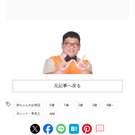
元記事へ戻る
赤ちゃんのお世話
0歳
1歳
2歳
3歳
4歳～
タレント・有名人
app