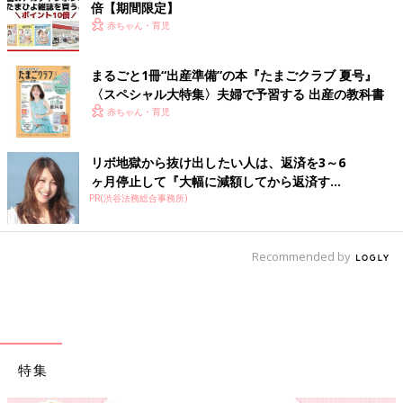
倍【期間限定】
赤ちゃん・育児
まるごと1冊“出産準備”の本『たまごクラブ 夏号』
〈スペシャル大特集〉夫婦で予習する 出産の教科書
赤ちゃん・育児
リボ地獄から抜け出したい人は、返済を3～6
ヶ月停止して『大幅に減額してから返済す...
PR(渋谷法務総合事務所)
Recommended by
特集