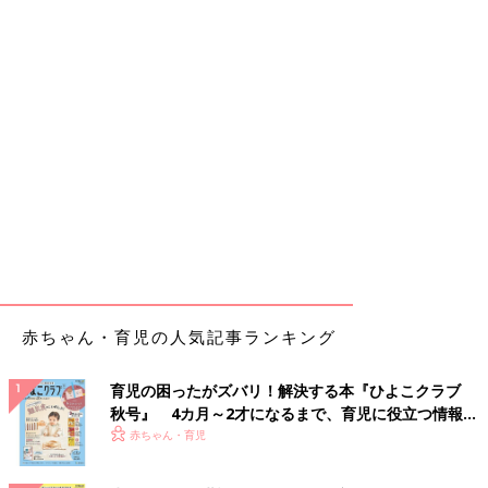
赤ちゃん・育児の人気記事ランキング
育児の困ったがズバリ！解決する本『ひよこクラブ
秋号』 4カ月～2才になるまで、育児に役立つ情報が
いっぱい！
赤ちゃん・育児