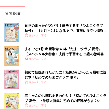
関連記事
育児の困ったがズバリ！解決する本『ひよこクラブ
秋号』 4カ月～2才になるまで、育児に役立つ情報が
いっぱい！
赤ちゃん・育児
まるごと1冊“出産準備”の本『たまごクラブ 夏号』
〈スペシャル大特集〉夫婦で予習する 出産の教科書
赤ちゃん・育児
初めて妊娠されたかたに！妊娠がわかったら最初に読
む本『初めてのたまごクラブ 夏号』
赤ちゃん・育児
赤ちゃんのお世話まるわかり！『初めてのひよこクラ
ブ 夏号』〈巻頭大特集〉初めての授乳がうまくい
く！ おっぱい・ミルクの基本と夏のトラブル 解決テ
赤ちゃん・育児