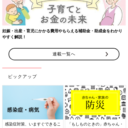
わかり
【ワクチン接種できるものも】妊婦の感染症対策、知ってお
連載一覧へ
ピックアップ
赤ちゃん・
日本外来小児科学会リーフレッ
六星占術 細木かおりさ