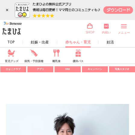
×
内祝い
SHOP
メニュー
TOP
妊娠・出産
赤ちゃん・育児
妊活
育児グッズ
病気・予防接種
離乳食
優待パス
ひよこクラブ
アプリ
SNS
キャンペーン
写真スタジオ