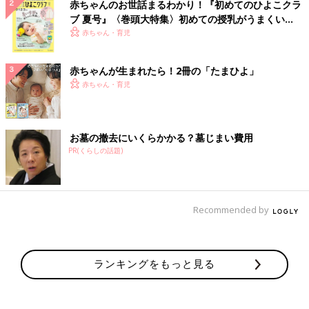
赤ちゃんのお世話まるわかり！『初めてのひよこクラ
ブ 夏号』〈巻頭大特集〉初めての授乳がうまくい
く！ おっぱい・ミルクの基本と夏のトラブル 解決テ
赤ちゃん・育児
ク
赤ちゃんが生まれたら！2冊の「たまひよ」
赤ちゃん・育児
お墓の撤去にいくらかかる？墓じまい費用
PR(くらしの話題)
Recommended by
ランキングをもっと見る