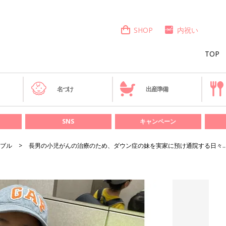
SHOP
内祝い
TOP
き
名づけ
出産準備
SNS
キャンペーン
ブル
長男の小児がんの治療のため、ダウン症の妹を実家に預け通院する日々