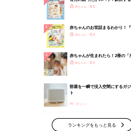
『ひよこクラブ 秋号』 4カ月～
赤ちゃん・育児
になるまで、育児に役立つ情報が
ぱい！
赤ちゃんのお世話まるわかり！『
てのひよこクラブ 夏号』〈巻頭
赤ちゃん・育児
集〉初めての授乳がうまくいく！
っぱい・ミルクの基本と夏のトラ
解決テク
赤ちゃんが生まれたら！2冊の「
ひよ」
赤ちゃん・育児
部屋を一瞬で没入空間にするガジ
ト
PR（デノン）
ランキングをもっと見る