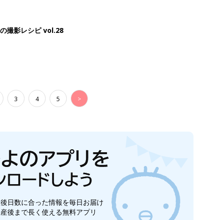
影レシピ vol.28
3
4
5
>
生後日数に合った情報を毎日お届け
ら産後まで長く使える無料アプリ