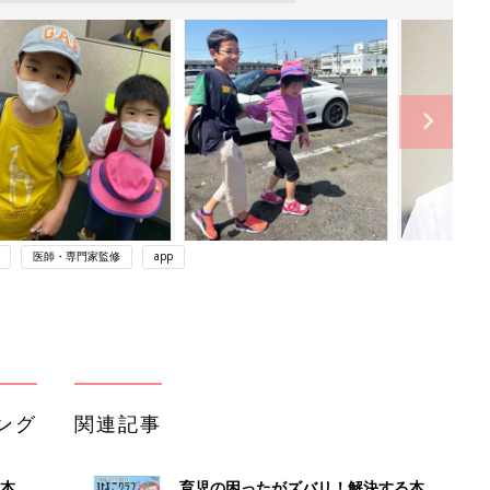
医師・専門家監修
app
ング
関連記事
本
育児の困ったがズバリ！解決する本