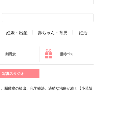
妊娠・出産
赤ちゃん・育児
妊活
離乳食
優待パス
写真スタジオ
…。脳腫瘍の摘出、化学療法、過酷な治療が続く【小児髄