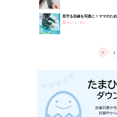
見守る目線を写真に！ママのための撮
赤ちゃん・育児
1
2
妊娠日数や
妊娠中か