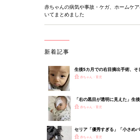
赤ちゃんの病気や事故・ケガ、ホームケア
いてまとめました
新着記事
生後5カ月での右目摘出手術、そ
の生活【網膜芽細胞腫】
赤ちゃん・育児
「右の黒目が透明に見えた」生後
芽細胞腫】
赤ちゃん・育児
セリア「優秀すぎる」「小さめバ
赤ちゃん・育児