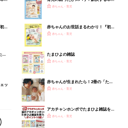
2才
『ひよこクラブ 秋号』 4カ月～2才
赤ちゃん・育児
いっ
になるまで、育児に役立つ情報がいっ
ぱい！
初め
赤ちゃんのお世話まるわかり！『初め
大特
てのひよこクラブ 夏号』〈巻頭大特
赤ちゃん・育児
 お
集〉初めての授乳がうまくいく！ お
ブル
っぱい・ミルクの基本と夏のトラブル
解決テク
たま
たまひよの雑誌
赤ちゃん・育児
赤ちゃんが生まれたら！2冊の「たま
ェッ
ひよ」
赤ちゃん・育児
アカチャンホンポでたまひよ雑誌を買
うとポイント10倍【期間限定】
赤ちゃん・育児