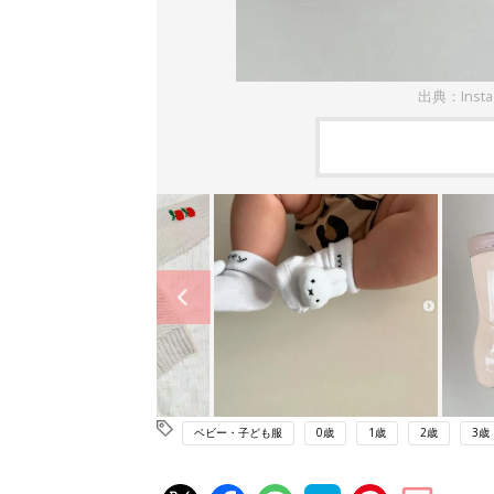
出典：Inst
ベビー・子ども服
0歳
1歳
2歳
3歳