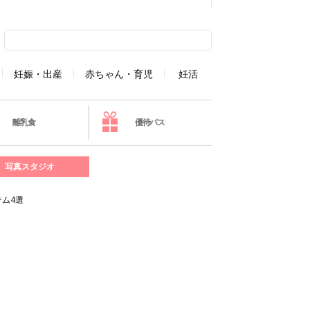
妊娠・出産
赤ちゃん・育児
妊活
離乳食
優待パス
写真スタジオ
ム4選