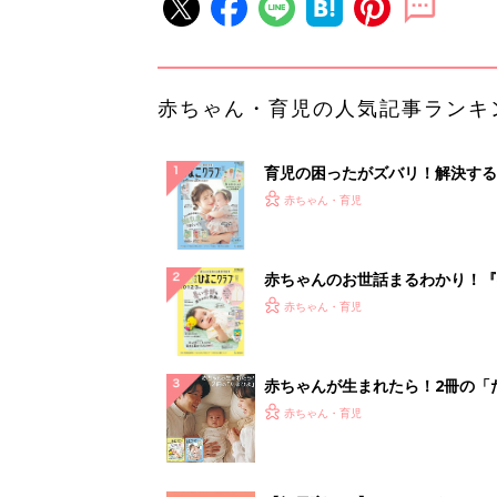
赤ちゃん・育児の人気記事ランキ
育児の困ったがズバリ！解決する
『ひよこクラブ 夏号』 4カ月～
赤ちゃん・育児
になるまで、育児に役立つ情報が
ぱい！
赤ちゃんのお世話まるわかり！『
てのひよこクラブ 夏号』〈巻頭
赤ちゃん・育児
集〉初めての授乳がうまくいく！
っぱい・ミルクの基本と夏のトラ
解決テク
赤ちゃんが生まれたら！2冊の「
ひよ」
赤ちゃん・育児