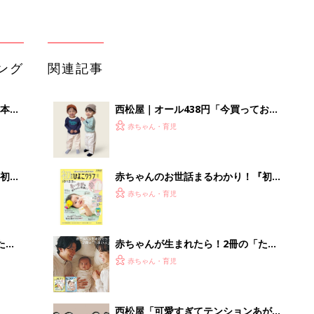
ング
関連記事
本
西松屋｜オール438円「今買っておく
2才
べき！」「保育園着にも◎」元子ども
赤ちゃん・育児
いっ
服販売員ライターが推す★長袖Tシャ
ツ5選
初め
赤ちゃんのお世話まるわかり！『初め
大特
てのひよこクラブ 夏号』〈巻頭大特
赤ちゃん・育児
 お
集〉初めての授乳がうまくいく！ お
ブル
っぱい・ミルクの基本と夏のトラブル
解決テク
たま
赤ちゃんが生まれたら！2冊の「たま
ひよ」
赤ちゃん・育児
西松屋「可愛すぎてテンションあが