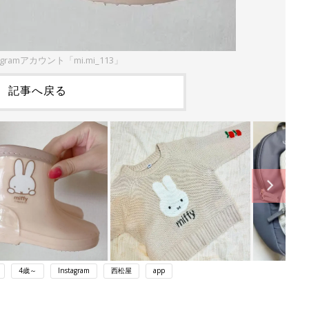
agramアカウント「mi.mi_113」
記事へ戻る
4歳～
Instagram
西松屋
app