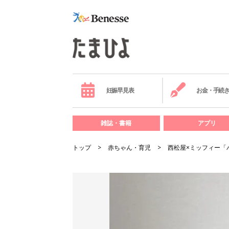
妊娠早見表
お金・手続
雑誌・書籍
アプリ
トップ
赤ちゃん・育児
西松屋×ミッフィー「