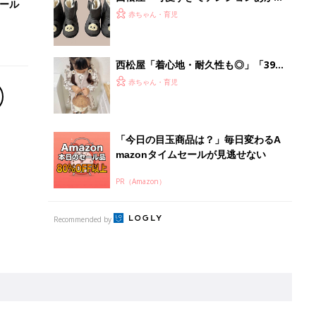
セール
る」「機能性も◎」元子ども服販売員
赤ちゃん・育児
ライター厳選★冬小物4選
西松屋「着心地・耐久性も◎」「399
円なのに高クオリティ」元子ども服販
赤ちゃん・育児
売員ライターが推す★秋冬のお出かけ
アイテム5選
「今日の目玉商品は？」毎日変わるA
mazonタイムセールが見逃せない
PR（Amazon）
Recommended by