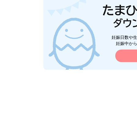
妊娠日数や
妊娠中か