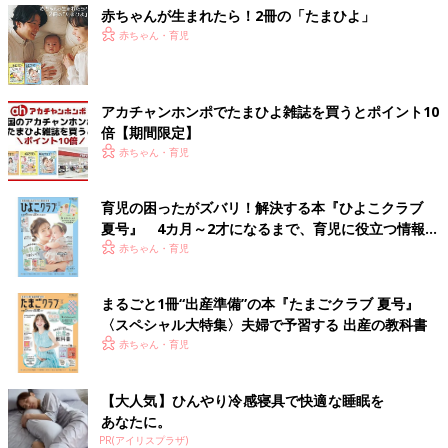
赤ちゃんが生まれたら！2冊の「たまひよ」
赤ちゃん・育児
アカチャンホンポでたまひよ雑誌を買うとポイント10
倍【期間限定】
赤ちゃん・育児
育児の困ったがズバリ！解決する本『ひよこクラブ
夏号』 4カ月～2才になるまで、育児に役立つ情報が
いっぱい！
赤ちゃん・育児
まるごと1冊“出産準備”の本『たまごクラブ 夏号』
〈スペシャル大特集〉夫婦で予習する 出産の教科書
赤ちゃん・育児
【大人気】ひんやり冷感寝具で快適な睡眠を
あなたに。
PR(アイリスプラザ)