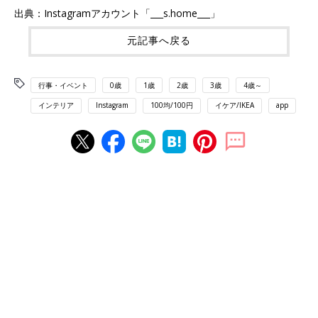
出典：Instagramアカウント「___s.home___」
元記事へ戻る
行事・イベント
0歳
1歳
2歳
3歳
4歳～
インテリア
Instagram
100均/100円
イケア/IKEA
app