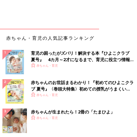
赤ちゃん・育児の人気記事ランキング
育児の困ったがズバリ！解決する本『ひよこクラブ
夏号』 4カ月～2才になるまで、育児に役立つ情報が
いっぱい！
赤ちゃん・育児
赤ちゃんのお世話まるわかり！『初めてのひよこクラ
ブ 夏号』〈巻頭大特集〉初めての授乳がうまくい
く！ おっぱい・ミルクの基本と夏のトラブル 解決テ
赤ちゃん・育児
ク
赤ちゃんが生まれたら！2冊の「たまひよ」
赤ちゃん・育児