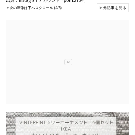
出典：Instagramアカウント「pom.2134」
▼
次の画像は下へスクロール (4/6)
▶
元記事を見る