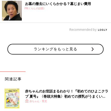
お墓の撤去にいくらかかる？墓じまい費用
PR(くらしの話題)
Recommended by
ランキングをもっと見る
関連記事
赤ちゃんのお世話まるわかり！『初めてのひよこクラ
ブ 夏号』〈巻頭大特集〉初めての授乳がうまくい
く！ おっぱい・ミルクの基本と夏のトラブル 解決テ
赤ちゃん・育児
ク