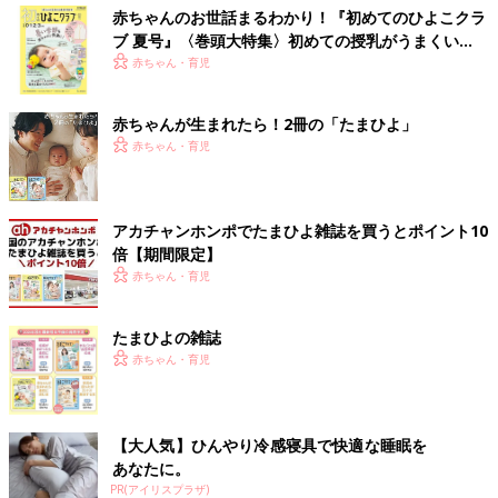
赤ちゃんのお世話まるわかり！『初めてのひよこクラ
ブ 夏号』〈巻頭大特集〉初めての授乳がうまくい
く！ おっぱい・ミルクの基本と夏のトラブル 解決テ
赤ちゃん・育児
ク
赤ちゃんが生まれたら！2冊の「たまひよ」
赤ちゃん・育児
アカチャンホンポでたまひよ雑誌を買うとポイント10
倍【期間限定】
赤ちゃん・育児
たまひよの雑誌
赤ちゃん・育児
【大人気】ひんやり冷感寝具で快適な睡眠を
あなたに。
PR(アイリスプラザ)