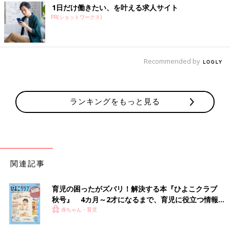
1日だけ働きたい、を叶える求人サイト
PR(ショットワークス)
Recommended by
ランキングをもっと見る
関連記事
育児の困ったがズバリ！解決する本『ひよこクラブ
秋号』 4カ月～2才になるまで、育児に役立つ情報が
いっぱい！
赤ちゃん・育児