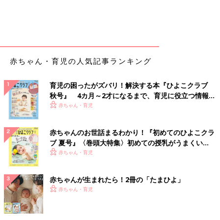
赤ちゃん・育児の人気記事ランキング
育児の困ったがズバリ！解決する本『ひよこクラブ
秋号』 4カ月～2才になるまで、育児に役立つ情報が
いっぱい！
赤ちゃん・育児
赤ちゃんのお世話まるわかり！『初めてのひよこクラ
ブ 夏号』〈巻頭大特集〉初めての授乳がうまくい
く！ おっぱい・ミルクの基本と夏のトラブル 解決テ
赤ちゃん・育児
ク
赤ちゃんが生まれたら！2冊の「たまひよ」
赤ちゃん・育児