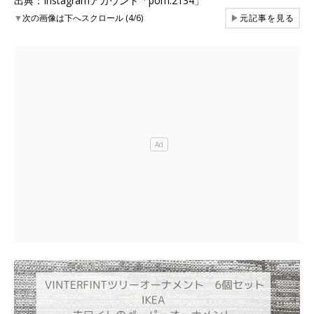
出典：Instagramアカウント「pom.2134」
▼
次の画像は下へスクロール (4/6)
▶
元記事を見る