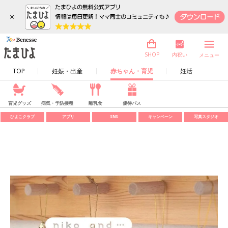
×
内祝い
SHOP
メニュー
TOP
妊娠・出産
赤ちゃん・育児
妊活
育児グッズ
病気・予防接種
離乳食
優待パス
ひよこクラブ
アプリ
SNS
キャンペーン
写真スタジオ