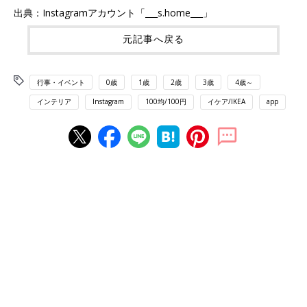
出典：Instagramアカウント「___s.home___」
元記事へ戻る
行事・イベント
0歳
1歳
2歳
3歳
4歳～
インテリア
Instagram
100均/100円
イケア/IKEA
app