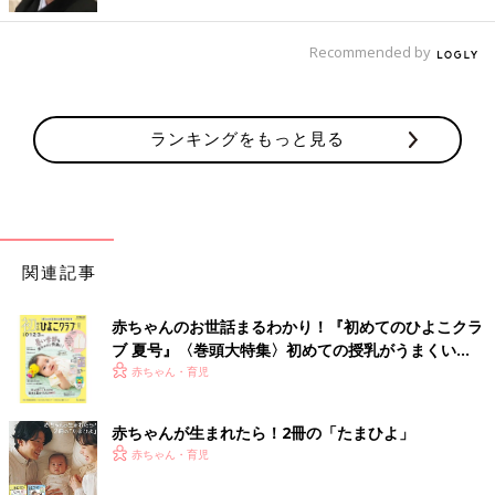
Recommended by
ランキングをもっと見る
関連記事
赤ちゃんのお世話まるわかり！『初めてのひよこクラ
ブ 夏号』〈巻頭大特集〉初めての授乳がうまくい
く！ おっぱい・ミルクの基本と夏のトラブル 解決テ
赤ちゃん・育児
ク
赤ちゃんが生まれたら！2冊の「たまひよ」
赤ちゃん・育児