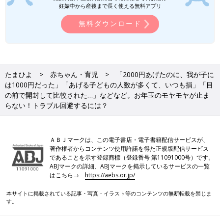
妊娠中から産後まで長く使える無料アプリ
無料ダウンロード
たまひよ
赤ちゃん・育児
「2000円あげたのに、我が子に
は1000円だった」「あげる子どもの人数が多くて、いつも損」「目
の前で開封して比較された…」などなど。お年玉のモヤモヤが止ま
らない！トラブル回避するには？
ＡＢＪマークは、この電子書店・電子書籍配信サービスが、
著作権者からコンテンツ使用許諾を得た正規版配信サービス
であることを示す登録商標（登録番号 第11091000号）です。
ABJマークの詳細、ABJマークを掲示しているサービスの一覧
はこちら→
https://aebs.or.jp/
本サイトに掲載されている記事・写真・イラスト等のコンテンツの無断転載を禁じま
す。