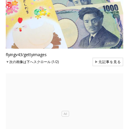
flyingv43/gettyimages
▼
次の画像は下へスクロール (1/2)
▶
元記事を見る