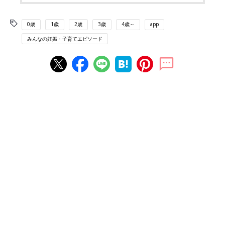
0歳
1歳
2歳
3歳
4歳～
app
みんなの妊娠・子育てエピソード