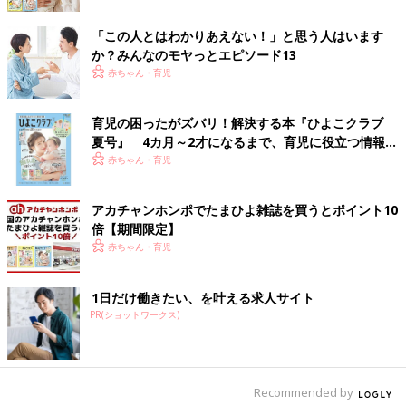
「この人とはわかりあえない！」と思う人はいます
か？みんなのモヤっとエピソード13
赤ちゃん・育児
育児の困ったがズバリ！解決する本『ひよこクラブ
夏号』 4カ月～2才になるまで、育児に役立つ情報が
いっぱい！
赤ちゃん・育児
アカチャンホンポでたまひよ雑誌を買うとポイント10
倍【期間限定】
赤ちゃん・育児
1日だけ働きたい、を叶える求人サイト
PR(ショットワークス)
Recommended by