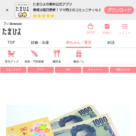
×
内祝い
SHOP
メニュー
TOP
妊娠・出産
赤ちゃん・育児
妊活
育児グッズ
病気・予防接種
離乳食
優待パス
ひよこクラブ
アプリ
SNS
キャンペーン
写真スタジオ