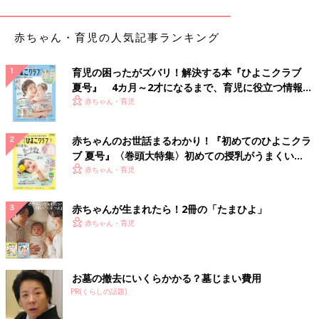
赤ちゃん・育児の人気記事ランキング
育児の困ったがズバリ！解決する本『ひよこクラブ
夏号』 4カ月～2才になるまで、育児に役立つ情報が
いっぱい！
赤ちゃん・育児
赤ちゃんのお世話まるわかり！『初めてのひよこクラ
ブ 夏号』〈巻頭大特集〉初めての授乳がうまくい
く！ おっぱい・ミルクの基本と夏のトラブル 解決テ
赤ちゃん・育児
ク
赤ちゃんが生まれたら！2冊の「たまひよ」
赤ちゃん・育児
お墓の撤去にいくらかかる？墓じまい費用
PR(くらしの話題)