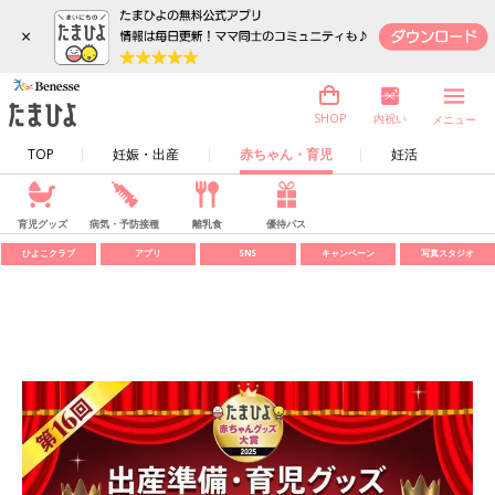
×
内祝い
SHOP
メニュー
TOP
妊娠・出産
赤ちゃん・育児
妊活
育児グッズ
病気・予防接種
離乳食
優待パス
ひよこクラブ
アプリ
SNS
キャンペーン
写真スタジオ