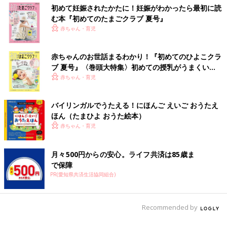
初めて妊娠されたかたに！妊娠がわかったら最初に読
む本『初めてのたまごクラブ 夏号』
赤ちゃん・育児
赤ちゃんのお世話まるわかり！『初めてのひよこクラ
ブ 夏号』〈巻頭大特集〉初めての授乳がうまくい
く！ おっぱい・ミルクの基本と夏のトラブル 解決テ
赤ちゃん・育児
ク
バイリンガルでうたえる！にほんご えいご おうたえ
ほん（たまひよ おうた絵本）
赤ちゃん・育児
月々500円からの安心。ライフ共済は85歳ま
で保障
PR(愛知県共済生活協同組合)
Recommended by