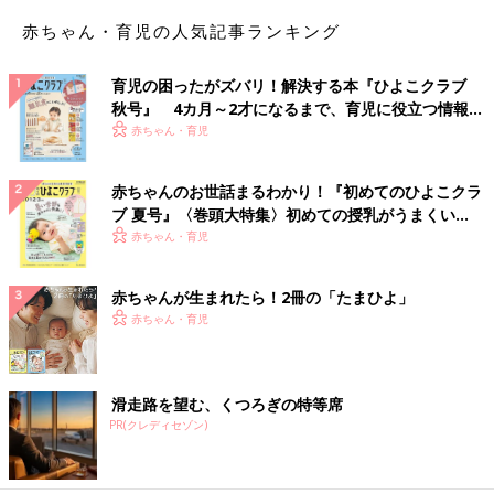
赤ちゃん・育児の人気記事ランキング
育児の困ったがズバリ！解決する本『ひよこクラブ
秋号』 4カ月～2才になるまで、育児に役立つ情報が
いっぱい！
赤ちゃん・育児
赤ちゃんのお世話まるわかり！『初めてのひよこクラ
ブ 夏号』〈巻頭大特集〉初めての授乳がうまくい
く！ おっぱい・ミルクの基本と夏のトラブル 解決テ
赤ちゃん・育児
ク
赤ちゃんが生まれたら！2冊の「たまひよ」
赤ちゃん・育児
滑走路を望む、くつろぎの特等席
PR(クレディセゾン)