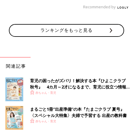
Recommended by
ランキングをもっと見る
関連記事
育児の困ったがズバリ！解決する本『ひよこクラブ
秋号』 4カ月～2才になるまで、育児に役立つ情報が
いっぱい！
赤ちゃん・育児
まるごと1冊“出産準備”の本『たまごクラブ 夏号』
〈スペシャル大特集〉夫婦で予習する 出産の教科書
赤ちゃん・育児