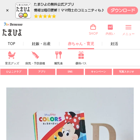
×
内祝い
SHOP
メニュー
TOP
妊娠・出産
赤ちゃん・育児
妊活
育児グッズ
病気・予防接種
離乳食
優待パス
ひよこクラブ
アプリ
SNS
キャンペーン
写真スタジオ