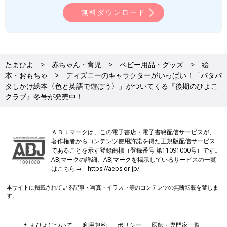
無料ダウンロード
たまひよ
赤ちゃん・育児
ベビー用品・グッズ
絵
本・おもちゃ
ディズニーのキャラクターがいっぱい！「パタパ
タしかけ絵本〈色と英語で遊ぼう〉」がついてくる『後期のひよこ
クラブ』冬号が発売中！
ＡＢＪマークは、この電子書店・電子書籍配信サービスが、
著作権者からコンテンツ使用許諾を得た正規版配信サービス
であることを示す登録商標（登録番号 第11091000号）です。
ABJマークの詳細、ABJマークを掲示しているサービスの一覧
はこちら→
https://aebs.or.jp/
本サイトに掲載されている記事・写真・イラスト等のコンテンツの無断転載を禁じま
す。
たまひよについて
利用規約
ポリシー
医師・専門家一覧