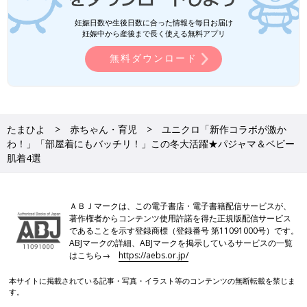
妊娠日数や生後日数に合った情報を毎日お届け
妊娠中から産後まで長く使える無料アプリ
無料ダウンロード
たまひよ
赤ちゃん・育児
ユニクロ「新作コラボが激か
わ！」「部屋着にもバッチリ！」この冬大活躍★パジャマ＆ベビー
肌着4選
ＡＢＪマークは、この電子書店・電子書籍配信サービスが、
著作権者からコンテンツ使用許諾を得た正規版配信サービス
であることを示す登録商標（登録番号 第11091000号）です。
ABJマークの詳細、ABJマークを掲示しているサービスの一覧
はこちら→
https://aebs.or.jp/
本サイトに掲載されている記事・写真・イラスト等のコンテンツの無断転載を禁じま
す。