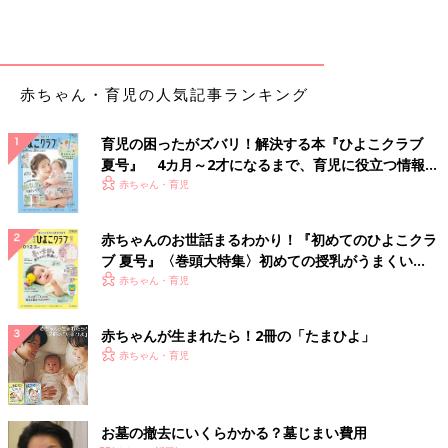
赤ちゃん・育児の人気記事ランキング
育児の困ったがズバリ！解決する本『ひよこクラブ
夏号』 4カ月～2才になるまで、育児に役立つ情報が
いっぱい！
赤ちゃん・育児
赤ちゃんのお世話まるわかり！『初めてのひよこクラ
ブ 夏号』〈巻頭大特集〉初めての授乳がうまくい
く！ おっぱい・ミルクの基本と夏のトラブル 解決テ
赤ちゃん・育児
ク
赤ちゃんが生まれたら！2冊の「たまひよ」
赤ちゃん・育児
お墓の撤去にいくらかかる？墓じまい費用