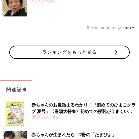
PR(くらしの話題)
Recommended by
ランキングをもっと見る
関連記事
赤ちゃんのお世話まるわかり！『初めてのひよこクラ
ブ 夏号』〈巻頭大特集〉初めての授乳がうまくい
く！ おっぱい・ミルクの基本と夏のトラブル 解決テ
赤ちゃん・育児
ク
赤ちゃんが生まれたら！2冊の「たまひよ」