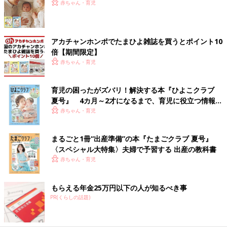
赤ちゃん・育児
アカチャンホンポでたまひよ雑誌を買うとポイント10
倍【期間限定】
赤ちゃん・育児
育児の困ったがズバリ！解決する本『ひよこクラブ
夏号』 4カ月～2才になるまで、育児に役立つ情報が
いっぱい！
赤ちゃん・育児
まるごと1冊“出産準備”の本『たまごクラブ 夏号』
〈スペシャル大特集〉夫婦で予習する 出産の教科書
赤ちゃん・育児
もらえる年金25万円以下の人が知るべき事
PR(くらしの話題)