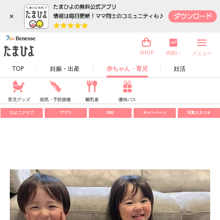
×
内祝い
SHOP
メニュー
TOP
妊娠・出産
赤ちゃん・育児
妊活
育児グッズ
病気・予防接種
離乳食
優待パス
ひよこクラブ
アプリ
SNS
キャンペーン
写真スタジオ