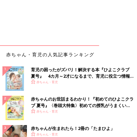
赤ちゃん・育児の人気記事ランキング
育児の困ったがズバリ！解決する本『ひよこクラブ
夏号』 4カ月～2才になるまで、育児に役立つ情報が
いっぱい！
赤ちゃん・育児
赤ちゃんのお世話まるわかり！『初めてのひよこクラ
ブ 夏号』〈巻頭大特集〉初めての授乳がうまくい
く！ おっぱい・ミルクの基本と夏のトラブル 解決テ
赤ちゃん・育児
ク
赤ちゃんが生まれたら！2冊の「たまひよ」
赤ちゃん・育児