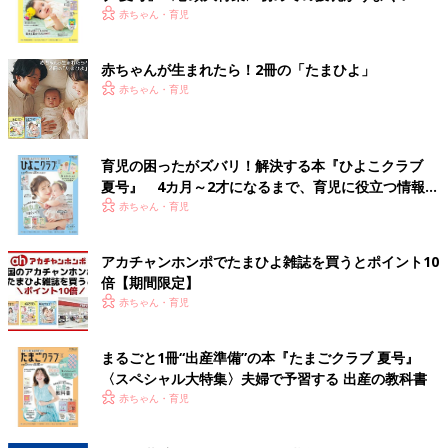
く！ おっぱい・ミルクの基本と夏のトラブル 解決テ
赤ちゃん・育児
ク
赤ちゃんが生まれたら！2冊の「たまひよ」
赤ちゃん・育児
育児の困ったがズバリ！解決する本『ひよこクラブ
夏号』 4カ月～2才になるまで、育児に役立つ情報が
いっぱい！
赤ちゃん・育児
アカチャンホンポでたまひよ雑誌を買うとポイント10
倍【期間限定】
赤ちゃん・育児
まるごと1冊“出産準備”の本『たまごクラブ 夏号』
〈スペシャル大特集〉夫婦で予習する 出産の教科書
赤ちゃん・育児