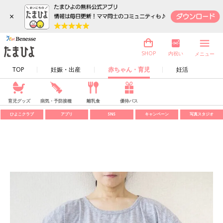
×
内祝い
SHOP
メニュー
TOP
妊娠・出産
赤ちゃん・育児
妊活
育児グッズ
病気・予防接種
離乳食
優待パス
ひよこクラブ
アプリ
SNS
キャンペーン
写真スタジオ