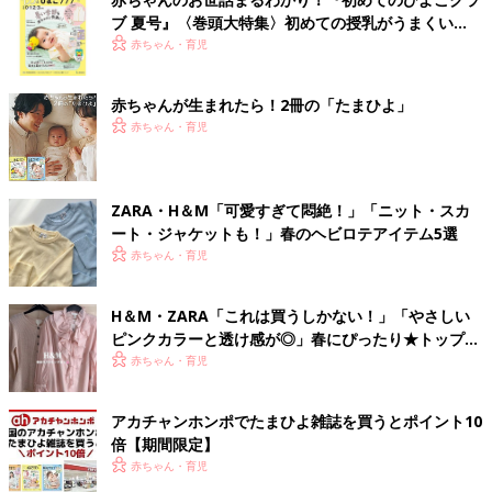
ブ 夏号』〈巻頭大特集〉初めての授乳がうまくい
く！ おっぱい・ミルクの基本と夏のトラブル 解決テ
赤ちゃん・育児
ク
赤ちゃんが生まれたら！2冊の「たまひよ」
赤ちゃん・育児
ZARA・H＆М「可愛すぎて悶絶！」「ニット・スカ
ート・ジャケットも！」春のヘビロテアイテム5選
赤ちゃん・育児
H＆М・ZARA「これは買うしかない！」「やさしい
ピンクカラーと透け感が◎」春にぴったり★トップス
4選
赤ちゃん・育児
アカチャンホンポでたまひよ雑誌を買うとポイント10
倍【期間限定】
赤ちゃん・育児