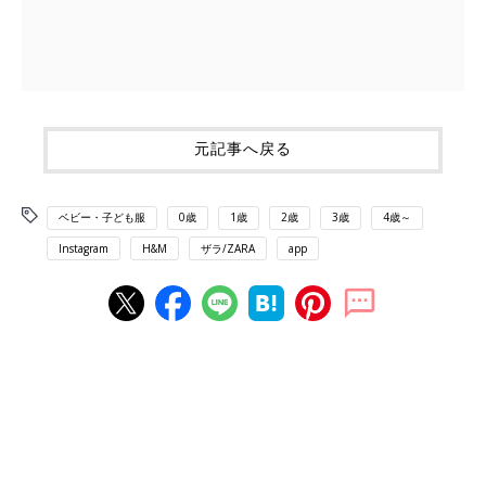
元記事へ戻る
ベビー・子ども服
0歳
1歳
2歳
3歳
4歳～
Instagram
H&M
ザラ/ZARA
app