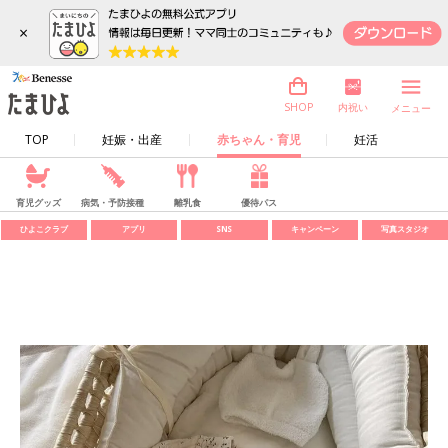
×
内祝い
SHOP
メニュー
TOP
妊娠・出産
赤ちゃん・育児
妊活
育児グッズ
病気・予防接種
離乳食
優待パス
ひよこクラブ
アプリ
SNS
キャンペーン
写真スタジオ