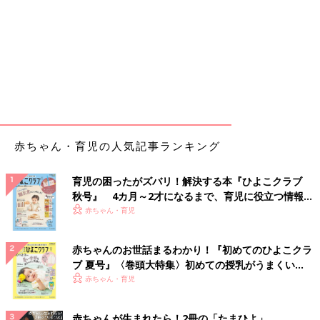
赤ちゃん・育児の人気記事ランキング
育児の困ったがズバリ！解決する本『ひよこクラブ
秋号』 4カ月～2才になるまで、育児に役立つ情報が
いっぱい！
赤ちゃん・育児
赤ちゃんのお世話まるわかり！『初めてのひよこクラ
ブ 夏号』〈巻頭大特集〉初めての授乳がうまくい
く！ おっぱい・ミルクの基本と夏のトラブル 解決テ
赤ちゃん・育児
ク
赤ちゃんが生まれたら！2冊の「たまひよ」