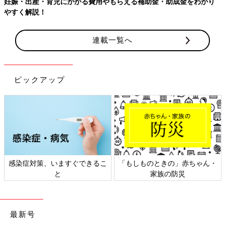
わかり
連載一覧へ
ピックアップ
赤ちゃん・
日本外来小児科学会リーフレッ
六星占術 細木かおりさ
ト検討会
相談
最新号