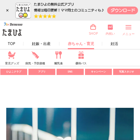
×
内祝い
SHOP
メニュー
TOP
妊娠・出産
赤ちゃん・育児
妊活
育児グッズ
病気・予防接種
離乳食
優待パス
ひよこクラブ
アプリ
SNS
キャンペーン
写真スタジオ