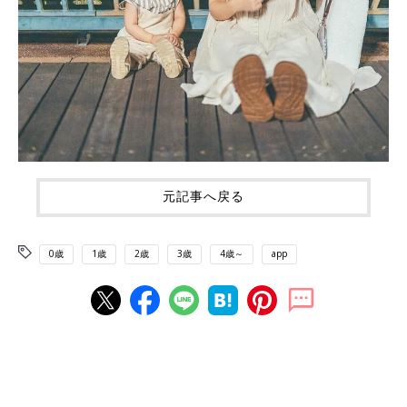
元記事へ戻る
0歳
1歳
2歳
3歳
4歳～
app