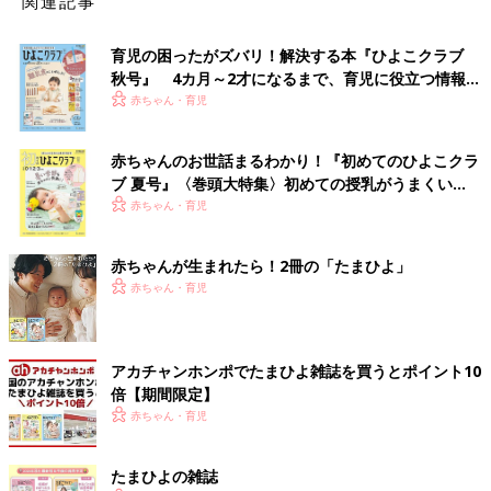
関連記事
育児の困ったがズバリ！解決する本『ひよこクラブ
秋号』 4カ月～2才になるまで、育児に役立つ情報が
いっぱい！
赤ちゃん・育児
赤ちゃんのお世話まるわかり！『初めてのひよこクラ
ブ 夏号』〈巻頭大特集〉初めての授乳がうまくい
く！ おっぱい・ミルクの基本と夏のトラブル 解決テ
赤ちゃん・育児
ク
赤ちゃんが生まれたら！2冊の「たまひよ」
赤ちゃん・育児
アカチャンホンポでたまひよ雑誌を買うとポイント10
倍【期間限定】
赤ちゃん・育児
たまひよの雑誌