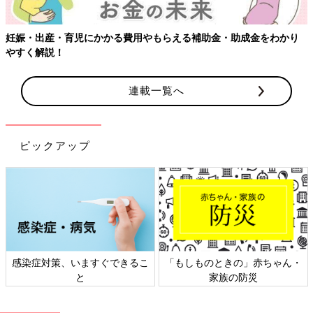
連載一覧へ
ピックアップ
日本外来小児科学会リーフレッ
六星占術 細木かおりさんの人生
ト検討会
相談