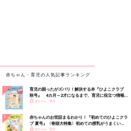
赤ちゃん・育児の人気記事ランキング
育児の困ったがズバリ！解決する本『ひよこクラブ
秋号』 4カ月～2才になるまで、育児に役立つ情報が
いっぱい！
赤ちゃん・育児
赤ちゃんのお世話まるわかり！『初めてのひよこクラ
ブ 夏号』〈巻頭大特集〉初めての授乳がうまくい
く！ おっぱい・ミルクの基本と夏のトラブル 解決テ
赤ちゃん・育児