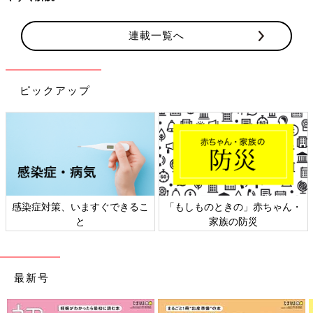
連載一覧へ
ピックアップ
ときの」赤ちゃん・
日本外来小児科学会リーフレッ
六星占術 細
家族の防災
ト検討会
最新号