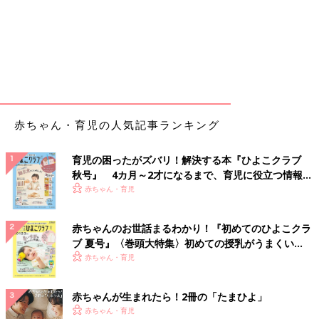
赤ちゃん・育児の人気記事ランキング
育児の困ったがズバリ！解決する本『ひよこクラブ
秋号』 4カ月～2才になるまで、育児に役立つ情報が
いっぱい！
赤ちゃん・育児
赤ちゃんのお世話まるわかり！『初めてのひよこクラ
ブ 夏号』〈巻頭大特集〉初めての授乳がうまくい
く！ おっぱい・ミルクの基本と夏のトラブル 解決テ
赤ちゃん・育児
ク
赤ちゃんが生まれたら！2冊の「たまひよ」
赤ちゃん・育児