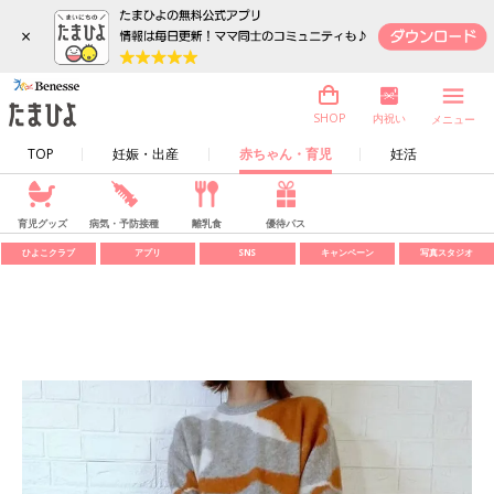
×
内祝い
SHOP
メニュー
TOP
妊娠・出産
赤ちゃん・育児
妊活
育児グッズ
病気・予防接種
離乳食
優待パス
ひよこクラブ
アプリ
SNS
キャンペーン
写真スタジオ