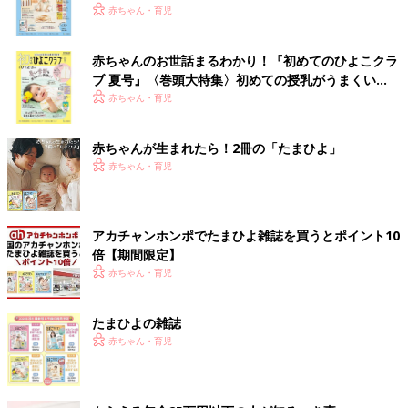
いっぱい！
赤ちゃん・育児
赤ちゃんのお世話まるわかり！『初めてのひよこクラ
ブ 夏号』〈巻頭大特集〉初めての授乳がうまくい
く！ おっぱい・ミルクの基本と夏のトラブル 解決テ
赤ちゃん・育児
ク
赤ちゃんが生まれたら！2冊の「たまひよ」
赤ちゃん・育児
アカチャンホンポでたまひよ雑誌を買うとポイント10
倍【期間限定】
赤ちゃん・育児
たまひよの雑誌
赤ちゃん・育児