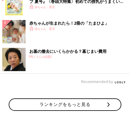
ブ 夏号』〈巻頭大特集〉初めての授乳がうまくい
く！ おっぱい・ミルクの基本と夏のトラブル 解決テ
赤ちゃん・育児
ク
赤ちゃんが生まれたら！2冊の「たまひよ」
赤ちゃん・育児
お墓の撤去にいくらかかる？墓じまい費用
PR(くらしの話題)
Recommended by
ランキングをもっと見る