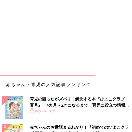
赤ちゃん・育児の人気記事ランキング
育児の困ったがズバリ！解決する本『ひよこクラブ
夏号』 4カ月～2才になるまで、育児に役立つ情報が
いっぱい！
赤ちゃん・育児
赤ちゃんのお世話まるわかり！『初めてのひよこクラ