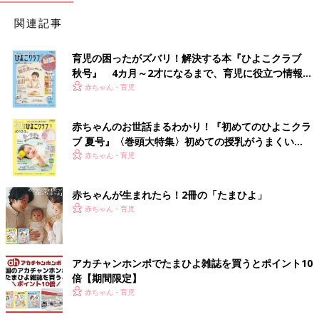
関連記事
育児の困ったがズバリ！解決する本『ひよこクラブ
秋号』 4カ月～2才になるまで、育児に役立つ情報が
いっぱい！
赤ちゃん・育児
赤ちゃんのお世話まるわかり！『初めてのひよこクラ
ブ 夏号』〈巻頭大特集〉初めての授乳がうまくい
く！ おっぱい・ミルクの基本と夏のトラブル 解決テ
赤ちゃん・育児
ク
赤ちゃんが生まれたら！2冊の「たまひよ」
赤ちゃん・育児
アカチャンホンポでたまひよ雑誌を買うとポイント10
倍【期間限定】
赤ちゃん・育児