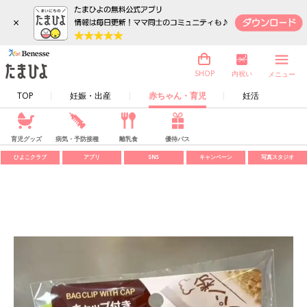
×
内祝い
SHOP
メニュー
TOP
妊娠・出産
赤ちゃん・育児
妊活
育児グッズ
病気・予防接種
離乳食
優待パス
ひよこクラブ
アプリ
SNS
キャンペーン
写真スタジオ